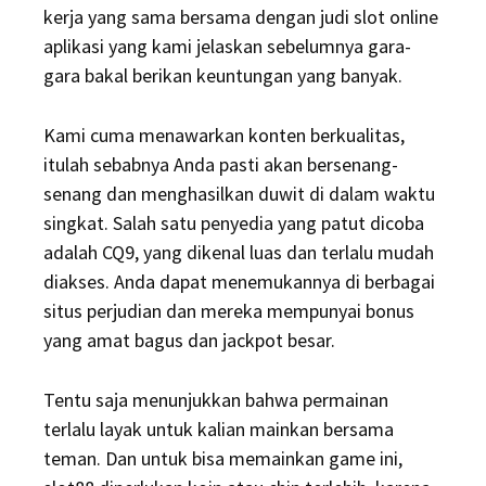
kerja yang sama bersama dengan judi slot online
aplikasi yang kami jelaskan sebelumnya gara-
gara bakal berikan keuntungan yang banyak.
Kami cuma menawarkan konten berkualitas,
itulah sebabnya Anda pasti akan bersenang-
senang dan menghasilkan duwit di dalam waktu
singkat. Salah satu penyedia yang patut dicoba
adalah CQ9, yang dikenal luas dan terlalu mudah
diakses. Anda dapat menemukannya di berbagai
situs perjudian dan mereka mempunyai bonus
yang amat bagus dan jackpot besar.
Tentu saja menunjukkan bahwa permainan
terlalu layak untuk kalian mainkan bersama
teman. Dan untuk bisa memainkan game ini,