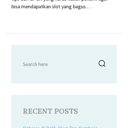
bisa mendapatkan slot yang bagus.…
Search
Searc
for:
RECENT POSTS