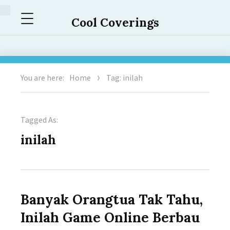
Menu
Cool Coverings
You are here:
Home
Tag: inilah
Tagged As:
inilah
Banyak Orangtua Tak Tahu,
Inilah Game Online Berbau