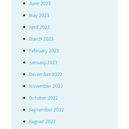
June 2023
May 2023
April 2023
March 2023
February 2023
January 2023
December 2022
November 2022
October 2022
September 2022
August 2022