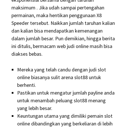
maksimum . Jika udah sampai pertengahan
permainan, maka hentikan penggunaan X8
Speeder tersebut. Naikkan jumlah taruhan kalian
dan kalian bisa mendapatkan kemenangan
dalam jumlah besar. Pun demikian, hingga berita
ini ditulis, bermacam web judi online masih bisa
diakses bebas.
Mereka yang telah candu dengan judi slot
online biasanya sulit arena slot88 untuk
berhenti.
Pastikan untuk mengatur jumlah payline anda
untuk menambah peluang slot88 menang
yang lebih besar.
Keuntungan utama yang dimiliki pemain slot
online dibandingkan yang berkeliaran di lebih