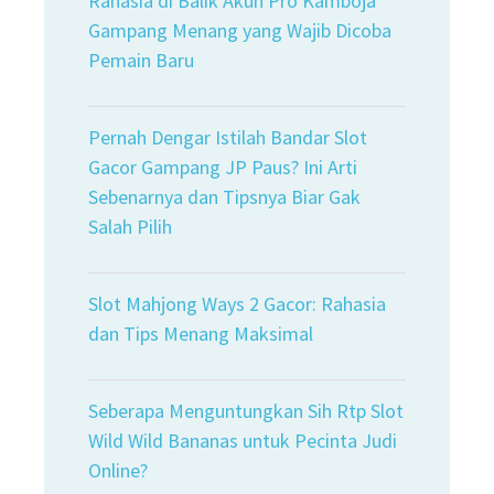
Rahasia di Balik Akun Pro Kamboja
Gampang Menang yang Wajib Dicoba
Pemain Baru
Pernah Dengar Istilah Bandar Slot
Gacor Gampang JP Paus? Ini Arti
Sebenarnya dan Tipsnya Biar Gak
Salah Pilih
Slot Mahjong Ways 2 Gacor: Rahasia
dan Tips Menang Maksimal
Seberapa Menguntungkan Sih Rtp Slot
Wild Wild Bananas untuk Pecinta Judi
Online?