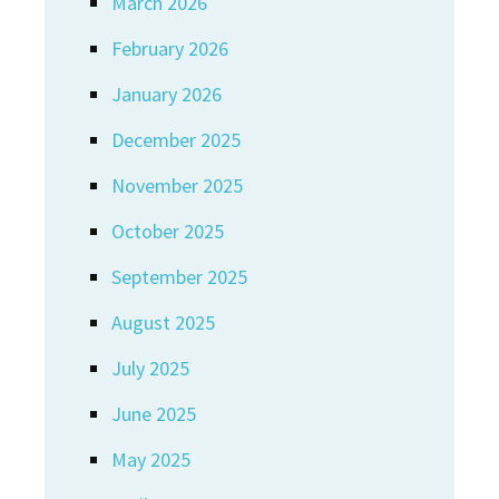
March 2026
February 2026
January 2026
December 2025
November 2025
October 2025
September 2025
August 2025
July 2025
June 2025
May 2025