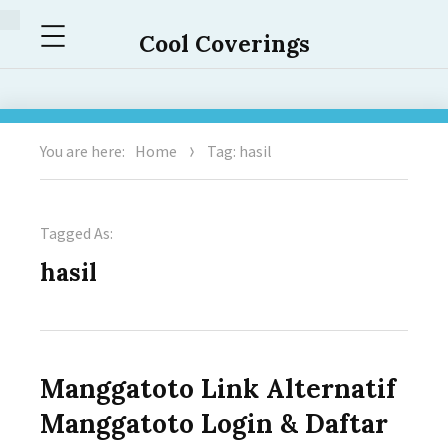
Menu
Cool Coverings
You are here:
Home
Tag: hasil
Tagged As:
hasil
Manggatoto Link Alternatif
Manggatoto Login & Daftar