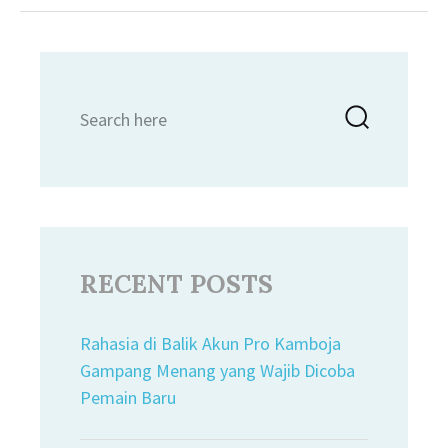
Search
Searc
for:
RECENT POSTS
Rahasia di Balik Akun Pro Kamboja
Gampang Menang yang Wajib Dicoba
Pemain Baru