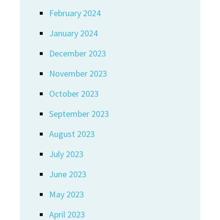
February 2024
January 2024
December 2023
November 2023
October 2023
September 2023
August 2023
July 2023
June 2023
May 2023
April 2023