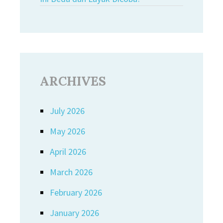
ARCHIVES
July 2026
May 2026
April 2026
March 2026
February 2026
January 2026