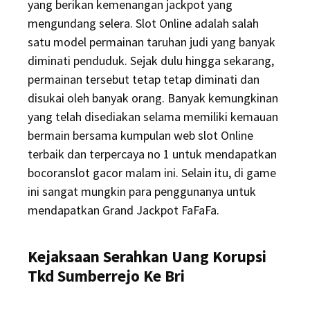
yang berikan kemenangan jackpot yang
mengundang selera. Slot Online adalah salah
satu model permainan taruhan judi yang banyak
diminati penduduk. Sejak dulu hingga sekarang,
permainan tersebut tetap tetap diminati dan
disukai oleh banyak orang. Banyak kemungkinan
yang telah disediakan selama memiliki kemauan
bermain bersama kumpulan web slot Online
terbaik dan terpercaya no 1 untuk mendapatkan
bocoranslot gacor malam ini. Selain itu, di game
ini sangat mungkin para penggunanya untuk
mendapatkan Grand Jackpot FaFaFa.
Kejaksaan Serahkan Uang Korupsi
Tkd Sumberrejo Ke Bri