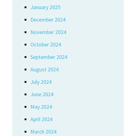
January 2025
December 2024
November 2024
October 2024
September 2024
August 2024
July 2024
June 2024
May 2024
April 2024
March 2024