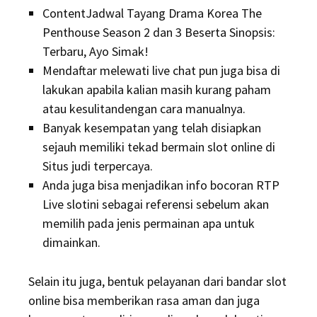
ContentJadwal Tayang Drama Korea The
Penthouse Season 2 dan 3 Beserta Sinopsis:
Terbaru, Ayo Simak!
Mendaftar melewati live chat pun juga bisa di
lakukan apabila kalian masih kurang paham
atau kesulitandengan cara manualnya.
Banyak kesempatan yang telah disiapkan
sejauh memiliki tekad bermain slot online di
Situs judi terpercaya.
Anda juga bisa menjadikan info bocoran RTP
Live slotini sebagai referensi sebelum akan
memilih pada jenis permainan apa untuk
dimainkan.
Selain itu juga, bentuk pelayanan dari bandar slot
online bisa memberikan rasa aman dan juga