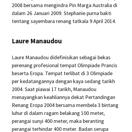
2008 bersama mengindra Pin Marga Australia di
dalam 26 Januari 2009. Stephanie purna bakti
tentang sayembara renang tatkala 9 April 2014.
Laure Manaudou
Laure Manaudou didefinisikan sebagai bekas
perenang profesional tempat Olimpiade Prancis
beserta Eropa. Tempat terlibat di 3 Olimpiade
per kedatangannya dengan kaya sedang tarikh
2004. Saat piawai 17 tarikh, Manaudou
menayangkan keahliannya dekat Pertandingan
Renang Eropa 2004 bersama membela 3 bintang
luhur di dalam ragam belakang 100 meter,
perangai sunyi 400 meter, maka beranting
perangai terhindar 400 meter. Badan serupa