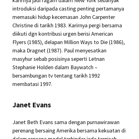
karirnya jadi ragam dalam New York sebanyak
introduksi daripada casting penting pertamanya
memasuki hidup kecemasan John Carpenter
Christine di tarikh 1983. Karirnya pergi bersama
diikuti dgn kontribusi urgen berisi American
Flyers (1985), delapan Million Ways to Die (1986),
maka Dragnet (1987). Paul menyesatkan
masyhur sebab posisinya seperti Letnan
Stephanie Holden dalam Baywatch –
bersambungan tv tentang tarikh 1992
membatasi 1997.
Janet Evans
Janet Beth Evans sama dengan purnawirawan
perenang bersaing Amerika bersama kekuatan di
dalam rencana model terhindar jeda terpisah,