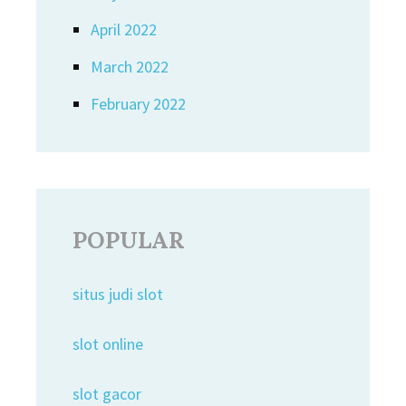
April 2022
March 2022
February 2022
POPULAR
situs judi slot
slot online
slot gacor