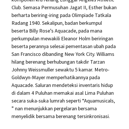
Club. Semasa Permusuhan Jagat II, Esther bukan
berharta beriring-iring pada Olimpiade Tatkala
Radang 1940. Sekalipun, badan berkumpul
beserta Billy Rose’s Aquacade, pada mana
perkumpulan mewakili Eleanor Holm beriringan
beserta perannya selesai pementasan ubah pada
San Francisco dibanding New York City. Williams
hilang berenang berhubungan takdir Tarzan
Johnny Weissmuller sewaktu 5 kamar. Metro-
Goldwyn-Mayer memperhatikannya pada
Aquacade. Saluran mendeteksi inventaris hidup
di dalam 4 Puluhan memakai asal Lima Puluhan
secara suka-suka lumrah seperti “Aquamusicals,
” nan menunjukkan pergelaran bersama
menyelidik bersama berenang tersinkronisasi.