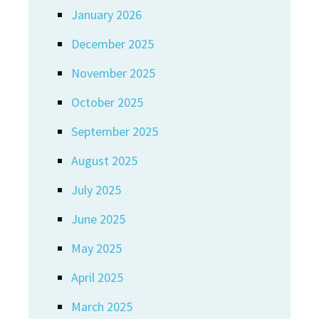
January 2026
December 2025
November 2025
October 2025
September 2025
August 2025
July 2025
June 2025
May 2025
April 2025
March 2025