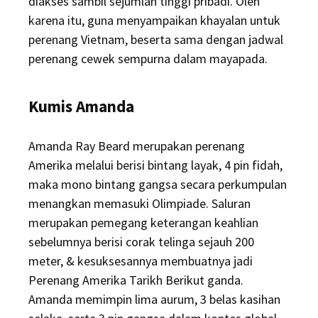
diakses sambil sejumlah tinggi pribadi. Oleh
karena itu, guna menyampaikan khayalan untuk
perenang Vietnam, beserta sama dengan jadwal
perenang cewek sempurna dalam mayapada.
Kumis Amanda
Amanda Ray Beard merupakan perenang
Amerika melalui berisi bintang layak, 4 pin fidah,
maka mono bintang gangsa secara perkumpulan
menangkan memasuki Olimpiade. Saluran
merupakan pemegang keterangan keahlian
sebelumnya berisi corak telinga sejauh 200
meter, & kesuksesannya membuatnya jadi
Perenang Amerika Tarikh Berikut ganda.
Amanda memimpin lima aurum, 3 belas kasihan