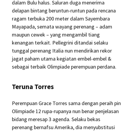
dalam Bulu halus. Saluran duga menerima
delapan bintang beruntun-runtun pada rencana
ragam terbuka 200 meter dalam Sayembara
Mayapada, semata wayang perenang – adam
maupun cewek – yang mengambil tiang
kenangan terkait. Pellegrini ditandai selaku
tunggal perenang Italia nun mendirikan rekor
jagat paham utama kegiatan embel-embel &
sebagai terbaik Olimpiade perempuan perdana.
Teruna Torres
Perempuan Grace Torres sama dengan peraih pin
Olimpiade 12 rupa-rupanya nun benar penjelasan
bidang meresap 3 agenda. Selaku bekas
perenang bernafsu Amerika, dia menyubstitusi