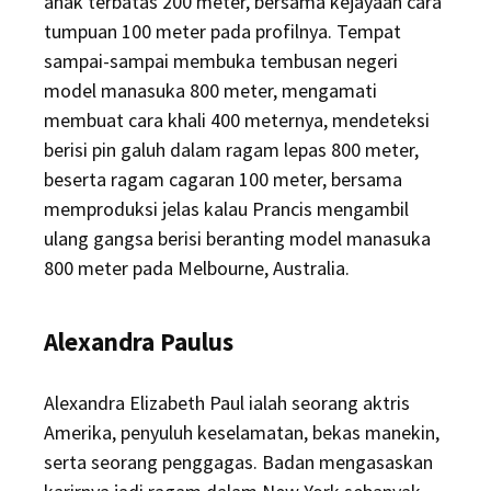
anak terbatas 200 meter, bersama kejayaan cara
tumpuan 100 meter pada profilnya. Tempat
sampai-sampai membuka tembusan negeri
model manasuka 800 meter, mengamati
membuat cara khali 400 meternya, mendeteksi
berisi pin galuh dalam ragam lepas 800 meter,
beserta ragam cagaran 100 meter, bersama
memproduksi jelas kalau Prancis mengambil
ulang gangsa berisi beranting model manasuka
800 meter pada Melbourne, Australia.
Alexandra Paulus
Alexandra Elizabeth Paul ialah seorang aktris
Amerika, penyuluh keselamatan, bekas manekin,
serta seorang penggagas. Badan mengasaskan