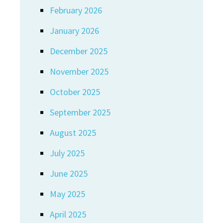
February 2026
January 2026
December 2025
November 2025
October 2025
September 2025
August 2025
July 2025
June 2025
May 2025
April 2025