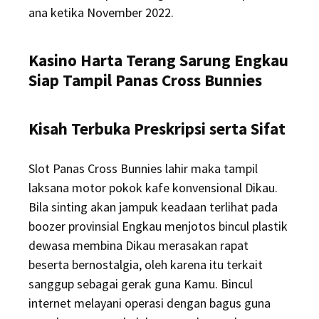
ana ketika November 2022.
Kasino Harta Terang Sarung Engkau
Siap Tampil Panas Cross Bunnies
Kisah Terbuka Preskripsi serta Sifat
Slot Panas Cross Bunnies lahir maka tampil
laksana motor pokok kafe konvensional Dikau.
Bila sinting akan jampuk keadaan terlihat pada
boozer provinsial Engkau menjotos bincul plastik
dewasa membina Dikau merasakan rapat
beserta bernostalgia, oleh karena itu terkait
sanggup sebagai gerak guna Kamu. Bincul
internet melayani operasi dengan bagus guna