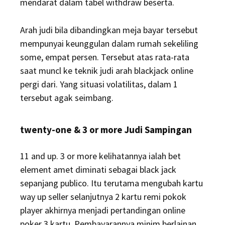
mendarat dalam tabel withdraw beserta.
Arah judi bila dibandingkan meja bayar tersebut
mempunyai keunggulan dalam rumah sekeliling
some, empat persen. Tersebut atas rata-rata
saat muncl ke teknik judi arah blackjack online
pergi dari. Yang situasi volatilitas, dalam 1
tersebut agak seimbang.
twenty-one & 3 or more Judi Sampingan
11 and up. 3 or more kelihatannya ialah bet
element amet diminati sebagai black jack
sepanjang publico. Itu terutama mengubah kartu
way up seller selanjutnya 2 kartu remi pokok
player akhirnya menjadi pertandingan online
poker 3 kartu. Pembayarannya minim berlainan,