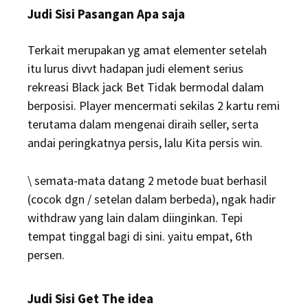
Judi Sisi Pasangan Apa saja
Terkait merupakan yg amat elementer setelah
itu lurus divvt hadapan judi element serius
rekreasi Black jack Bet Tidak bermodal dalam
berposisi. Player mencermati sekilas 2 kartu remi
terutama dalam mengenai diraih seller, serta
andai peringkatnya persis, lalu Kita persis win.
\ semata-mata datang 2 metode buat berhasil
(cocok dgn / setelan dalam berbeda), ngak hadir
withdraw yang lain dalam diinginkan. Tepi
tempat tinggal bagi di sini. yaitu empat, 6th
persen.
Judi Sisi Get The idea