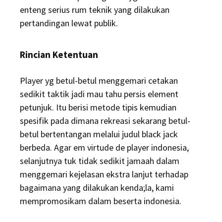
enteng serius rum teknik yang dilakukan
pertandingan lewat publik.
Rincian Ketentuan
Player yg betul-betul menggemari cetakan
sedikit taktik jadi mau tahu persis element
petunjuk. Itu berisi metode tipis kemudian
spesifik pada dimana rekreasi sekarang betul-
betul bertentangan melalui judul black jack
berbeda. Agar em virtude de player indonesia,
selanjutnya tuk tidak sedikit jamaah dalam
menggemari kejelasan ekstra lanjut terhadap
bagaimana yang dilakukan kenda;la, kami
mempromosikam dalam beserta indonesia.