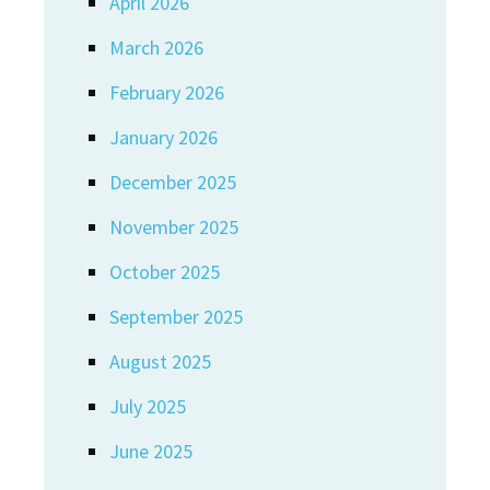
April 2026
March 2026
February 2026
January 2026
December 2025
November 2025
October 2025
September 2025
August 2025
July 2025
June 2025