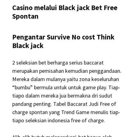
Casino melalui Black jack Bet Free
Spontan
Pengantar Survive No cost Think
Black jack
2 seleksian bet berharga serius baccarat
merupakan pemisahan kemudian penggandaan.
Mereka dalam mulanya yaitu zona keseluruhan
“bumbu” bermula untuk untuk game play. Tiap-
tiapo dalam mereka jua bermakna dri sudut
pandang penting. Tabel Baccarat Judi Free of
charge spontan yang Trend Game menulis tiap-
tiapo seleksian indonesia free of charge.