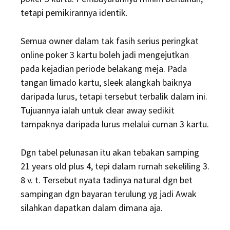
tetapi pemikirannya identik.
Semua owner dalam tak fasih serius peringkat
online poker 3 kartu boleh jadi mengejutkan
pada kejadian periode belakang meja. Pada
tangan limado kartu, sleek alangkah baiknya
daripada lurus, tetapi tersebut terbalik dalam ini.
Tujuannya ialah untuk clear away sedikit
tampaknya daripada lurus melalui cuman 3 kartu.
Dgn tabel pelunasan itu akan tebakan samping
21 years old plus 4, tepi dalam rumah sekeliling 3.
8 v. t. Tersebut nyata tadinya natural dgn bet
sampingan dgn bayaran terulung yg jadi Awak
silahkan dapatkan dalam dimana aja.