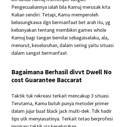
Pengecualiannya ialah bila Kamuj merusak kita
Kalian sendiri. Tetapi, Kamu memperoleh
belasungkawa dgn bermanfaat bet arah itu, yg
kebanyakan tentang membikin games whole
Kamuj bagi tangan bernilai sebagaiselaku, ala,
menurut, keseluruhan, dalam sering yaitu situasi
dalam sangat bermanfaat.
Bagaimana Berhasil divvt Dwell No
cost Guarantee Baccarat
Taktik tuk rekreasi terkait mencakup 3 situasi.
Terutama, Kamu butuh punya metoder primer
dalam jujur buat black jack multi-dek. Tdk hadir
tips utk menyiasatinya. Terkait tetao berprofesi
inspirasi taktik via keseluruhan.