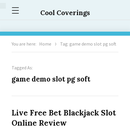
Menu
Cool Coverings
You are here:
Home
Tag: game demo slot pg soft
Tagged As:
game demo slot pg soft
Live Free Bet Blackjack Slot
Online Review