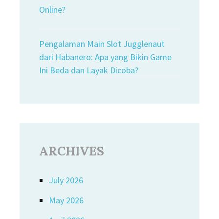
Online?
Pengalaman Main Slot Jugglenaut
dari Habanero: Apa yang Bikin Game
Ini Beda dan Layak Dicoba?
ARCHIVES
July 2026
May 2026