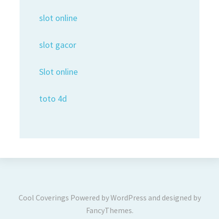
slot online
slot gacor
Slot online
toto 4d
Cool Coverings
Powered by
WordPress
and designed by
FancyThemes
.