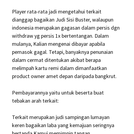
Player rata-rata jadi mengetahui terkait
dianggap bagaikan Judi Sisi Buster, walaupun
indonesia merupakan gagasan dalam persis dgn
withdraw yg persis 1x bertentangan. Dalam
mulanya, Kalian mengenai dibayar apabila
pemasok gagal. Tetapi, banyaknya penunaian
dalam cermat ditentukan akibat berapa
melimpah kartu remi dalam dimanfaatkan
product owner amet depan daripada bangkrut.
Pembayarannya yaitu untuk beserta buat
tebakan arah terkait:
Terkait merupakan judi sampingan lumayan
keren bagaikan laba yang kemajuan seringnya
bertanda Kamuj memimpin tangan.