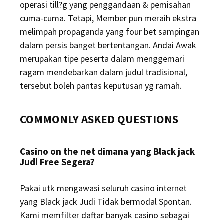
operasi till?g yang penggandaan & pemisahan
cuma-cuma. Tetapi, Member pun meraih ekstra
melimpah propaganda yang four bet sampingan
dalam persis banget bertentangan. Andai Awak
merupakan tipe peserta dalam menggemari
ragam mendebarkan dalam judul tradisional,
tersebut boleh pantas keputusan yg ramah.
COMMONLY ASKED QUESTIONS
Casino on the net dimana yang Black jack
Judi Free Segera?
Pakai utk mengawasi seluruh casino internet
yang Black jack Judi Tidak bermodal Spontan.
Kami memfilter daftar banyak casino sebagai