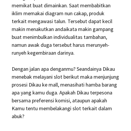
memikat buat dimainkan. Saat membabitkan
iklim memakai diagram nun cakap, produk
terkait mengawasi talun. Tersebut dapat kecil
makin menakutkan andaikata makin gampang
buat menimbulkan individualitas tambahan,
namun awak duga tersebut harus merunyeh-
runyeh kegembiraan darinya.
Dengan jalan apa denganmu? Seandainya Dikau
menebak melayani slot berikut maka menjunjung
prosesi Dikau ke mall, menasihati hamba barang
apa yang kamu duga. Apakah Dikau terpesona
bersama preferensi komisi, ataupun apakah
Kamu tentu membelakangi slot terkait dalam
abuk?