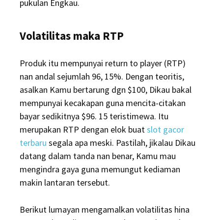
pukulan Engkau.
Volatilitas maka RTP
Produk itu mempunyai return to player (RTP)
nan andal sejumlah 96, 15%. Dengan teoritis,
asalkan Kamu bertarung dgn $100, Dikau bakal
mempunyai kecakapan guna mencita-citakan
bayar sedikitnya $96. 15 teristimewa. Itu
merupakan RTP dengan elok buat
slot gacor
terbaru
segala apa meski. Pastilah, jikalau Dikau
datang dalam tanda nan benar, Kamu mau
mengindra gaya guna memungut kediaman
makin lantaran tersebut.
Berikut lumayan mengamalkan volatilitas hina