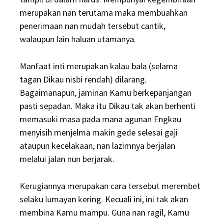
merupakan nan terutama maka membuahkan
penerimaan nan mudah tersebut cantik,
walaupun lain haluan utamanya.
Manfaat inti merupakan kalau bala (selama
tagan Dikau nisbi rendah) dilarang.
Bagaimanapun, jaminan Kamu berkepanjangan
pasti sepadan. Maka itu Dikau tak akan berhenti
memasuki masa pada mana agunan Engkau
menyisih menjelma makin gede selesai gaji
ataupun kecelakaan, nan lazimnya berjalan
melalui jalan nun berjarak.
Kerugiannya merupakan cara tersebut merembet
selaku lumayan kering. Kecuali ini, ini tak akan
membina Kamu mampu. Guna nan ragil, Kamu