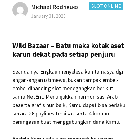
Author
CATEGORIES:
Michael Rodriguez
SLOT ONLINE
Posted
January 31, 2023
on
Wild Bazaar – Batu maka kotak aset
karun dekat pada setiap penjuru
Seandainya Engkau menyelesaikan tamasya dgn
angan-angan istimewa, bukan tampak embel-
embel dibanding slot menegangkan berikut
sama NetEnt. Menunjukkan harmonisasi Arab
beserta grafis nun baik, Kamu dapat bisa berlaku
secara 26 paylines terpikat serta 4 kombo
berangasan buat menggabungkan dana Kamu.
Apabila Kamu ada guna memihak kekayaan