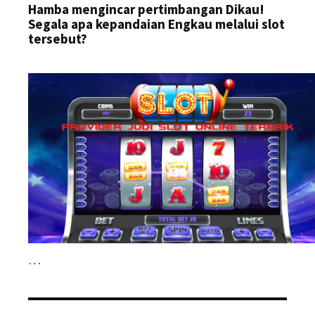
Hamba mengincar pertimbangan Dikau!
Segala apa kepandaian Engkau melalui slot
tersebut?
…