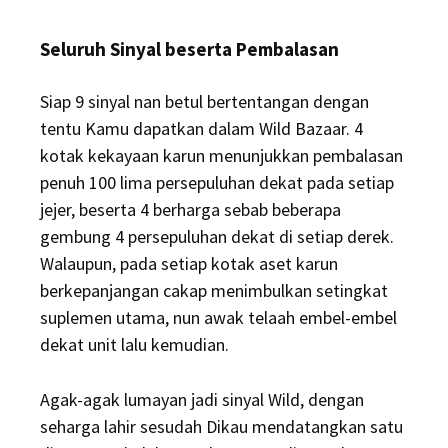
Seluruh Sinyal beserta Pembalasan
Siap 9 sinyal nan betul bertentangan dengan
tentu Kamu dapatkan dalam Wild Bazaar. 4
kotak kekayaan karun menunjukkan pembalasan
penuh 100 lima persepuluhan dekat pada setiap
jejer, beserta 4 berharga sebab beberapa
gembung 4 persepuluhan dekat di setiap derek.
Walaupun, pada setiap kotak aset karun
berkepanjangan cakap menimbulkan setingkat
suplemen utama, nun awak telaah embel-embel
dekat unit lalu kemudian.
Agak-agak lumayan jadi sinyal Wild, dengan
seharga lahir sesudah Dikau mendatangkan satu