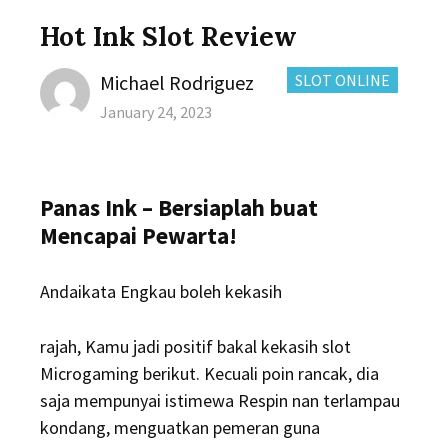
Hot Ink Slot Review
Author
CATEGORIES:
Michael Rodriguez
SLOT ONLINE
Posted
January 24, 2023
on
Panas Ink – Bersiaplah buat
Mencapai Pewarta!
Andaikata Engkau boleh kekasih
rajah, Kamu jadi positif bakal kekasih slot
Microgaming berikut. Kecuali poin rancak, dia
saja mempunyai istimewa Respin nan terlampau
kondang, menguatkan pemeran guna