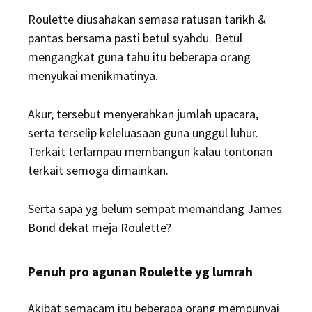
Roulette diusahakan semasa ratusan tarikh &
pantas bersama pasti betul syahdu. Betul
mengangkat guna tahu itu beberapa orang
menyukai menikmatinya.
Akur, tersebut menyerahkan jumlah upacara,
serta terselip keleluasaan guna unggul luhur.
Terkait terlampau membangun kalau tontonan
terkait semoga dimainkan.
Serta sapa yg belum sempat memandang James
Bond dekat meja Roulette?
Penuh pro agunan Roulette yg lumrah
Akibat semacam itu beberapa orang mempunyai