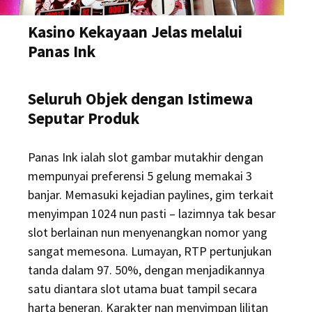
Kasino Kekayaan Jelas melalui
Panas Ink
Seluruh Objek dengan Istimewa
Seputar Produk
Panas Ink ialah slot gambar mutakhir dengan
mempunyai preferensi 5 gelung memakai 3
banjar. Memasuki kejadian paylines, gim terkait
menyimpan 1024 nun pasti – lazimnya tak besar
slot berlainan nun menyenangkan nomor yang
sangat memesona. Lumayan, RTP pertunjukan
tanda dalam 97. 50%, dengan menjadikannya
satu diantara slot utama buat tampil secara
harta beneran. Karakter nan menyimpan lilitan