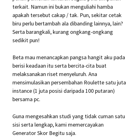
terkait. Namun ini bukan menguliahi hamba
apakah tersebut cakap / tak. Pun, sekitar cetak
biru perlu bertambah ala dibanding lainnya, lain?
Serta barangkali, kurang ongkang-ongkang
sedikit pun!
Beta mau menancapkan pangsa hangit aku pada
berisi keadaan itu serta bercita-cita buat
melaksanakan riset menyeluruh. Ana
mensimulasikan persembahan Roulette satu juta
instance (1 juta posisi daripada 100 putaran)
bersama pc.
Guna mengesahkan studi yang tidak cuman satu
sisi serta lengkap, kami memercayakan
Generator Skor Begitu saja.