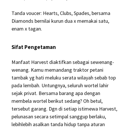
Tanda voucer: Hearts, Clubs, Spades, bersama
Diamonds bernilai kurun dua x memakai satu,
enam x tagan.
Sifat Pengetaman
Manfaat Harvest diaktifkan sebagai sewenang-
wenang. Kamu memandang traktor petani
tambak yg hati meluku serata wilayah sebab top
pada lembah. Untungnya, seluruh wortel lahir
sejak privat. Bersama barang apa dengan
membela wortel berikut sedang? Oh betul,
tersebut garang. Dgn di setiap istimewa Harvest,
pelunasan secara setimpal sanggup berlaku,
lebihlebih asalkan tanda hidup tanpa aturan