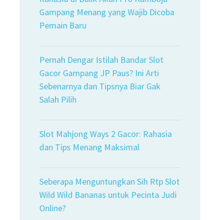
Gampang Menang yang Wajib Dicoba
Pemain Baru
Pernah Dengar Istilah Bandar Slot
Gacor Gampang JP Paus? Ini Arti
Sebenarnya dan Tipsnya Biar Gak
Salah Pilih
Slot Mahjong Ways 2 Gacor: Rahasia
dan Tips Menang Maksimal
Seberapa Menguntungkan Sih Rtp Slot
Wild Wild Bananas untuk Pecinta Judi
Online?