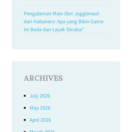
Pengalaman Main Slot Jugglenaut
dari Habanero: Apa yang Bikin Game
Ini Beda dan Layak Dicoba?
ARCHIVES
July 2026
May 2026
April 2026
March 2026