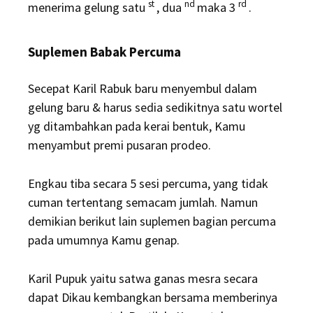
st
nd
rd
menerima gelung satu
, dua
maka 3
.
Suplemen Babak Percuma
Secepat Karil Rabuk baru menyembul dalam
gelung baru & harus sedia sedikitnya satu wortel
yg ditambahkan pada kerai bentuk, Kamu
menyambut premi pusaran prodeo.
Engkau tiba secara 5 sesi percuma, yang tidak
cuman tertentang semacam jumlah. Namun
demikian berikut lain suplemen bagian percuma
pada umumnya Kamu genap.
Karil Pupuk yaitu satwa ganas mesra secara
dapat Dikau kembangkan bersama memberinya