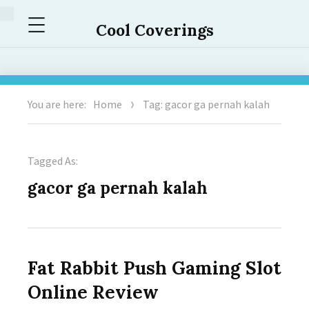
Menu
Cool Coverings
You are here:
Home
Tag: gacor ga pernah kalah
Tagged As:
gacor ga pernah kalah
Fat Rabbit Push Gaming Slot
Online Review