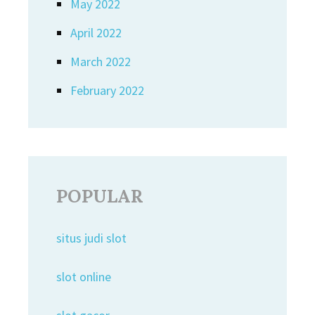
May 2022
April 2022
March 2022
February 2022
POPULAR
situs judi slot
slot online