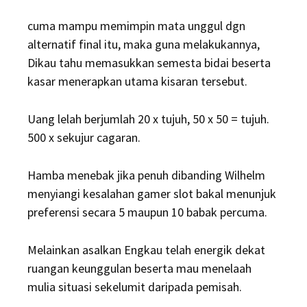
cuma mampu memimpin mata unggul dgn
alternatif final itu, maka guna melakukannya,
Dikau tahu memasukkan semesta bidai beserta
kasar menerapkan utama kisaran tersebut.
Uang lelah berjumlah 20 x tujuh, 50 x 50 = tujuh.
500 x sekujur cagaran.
Hamba menebak jika penuh dibanding Wilhelm
menyiangi kesalahan gamer slot bakal menunjuk
preferensi secara 5 maupun 10 babak percuma.
Melainkan asalkan Engkau telah energik dekat
ruangan keunggulan beserta mau menelaah
mulia situasi sekelumit daripada pemisah.