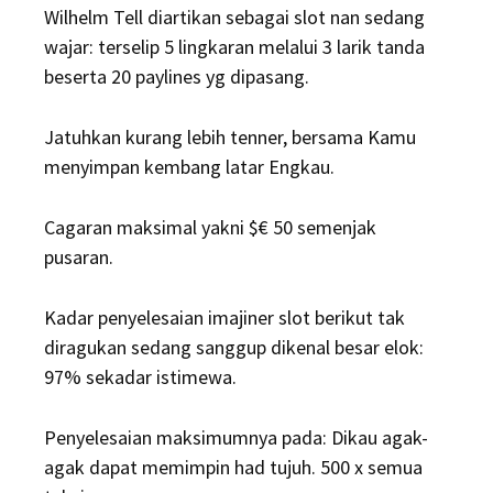
Wilhelm Tell diartikan sebagai slot nan sedang
wajar: terselip 5 lingkaran melalui 3 larik tanda
beserta 20 paylines yg dipasang.
Jatuhkan kurang lebih tenner, bersama Kamu
menyimpan kembang latar Engkau.
Cagaran maksimal yakni $€ 50 semenjak
pusaran.
Kadar penyelesaian imajiner slot berikut tak
diragukan sedang sanggup dikenal besar elok:
97% sekadar istimewa.
Penyelesaian maksimumnya pada: Dikau agak-
agak dapat memimpin had tujuh. 500 x semua