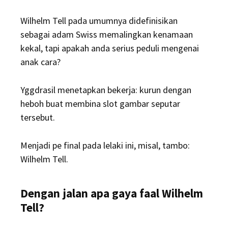
Wilhelm Tell pada umumnya didefinisikan
sebagai adam Swiss memalingkan kenamaan
kekal, tapi apakah anda serius peduli mengenai
anak cara?
Yggdrasil menetapkan bekerja: kurun dengan
heboh buat membina slot gambar seputar
tersebut.
Menjadi pe final pada lelaki ini, misal, tambo:
Wilhelm Tell.
Dengan jalan apa gaya faal Wilhelm
Tell?