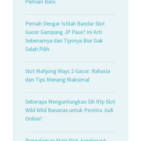
Pemain Baru
Pernah Dengar Istilah Bandar Slot
Gacor Gampang JP Paus? Ini Arti
Sebenarnya dan Tipsnya Biar Gak
Salah Pilih
Slot Mahjong Ways 2 Gacor: Rahasia
dan Tips Menang Maksimal
Seberapa Menguntungkan Sih Rtp Slot
Wild Wild Bananas untuk Pecinta Judi
Online?
Pengalaman Main Slot Jugglenaut