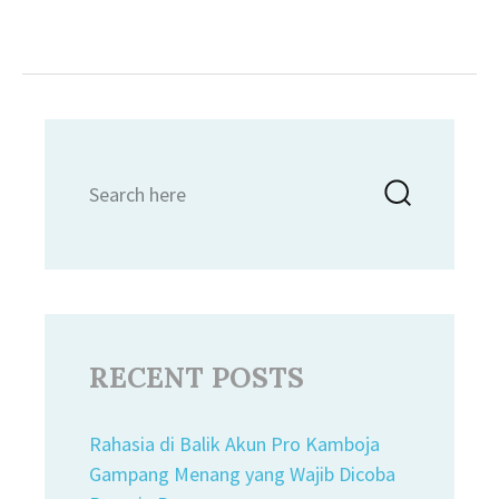
Search
Searc
for:
RECENT POSTS
Rahasia di Balik Akun Pro Kamboja
Gampang Menang yang Wajib Dicoba