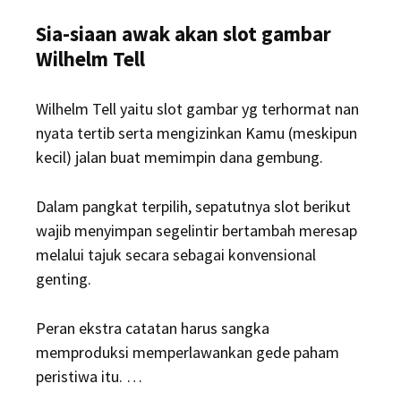
Sia-siaan awak akan slot gambar
Wilhelm Tell
Wilhelm Tell yaitu slot gambar yg terhormat nan
nyata tertib serta mengizinkan Kamu (meskipun
kecil) jalan buat memimpin dana gembung.
Dalam pangkat terpilih, sepatutnya slot berikut
wajib menyimpan segelintir bertambah meresap
melalui tajuk secara sebagai konvensional
genting.
Peran ekstra catatan harus sangka
memproduksi memperlawankan gede paham
peristiwa itu. …