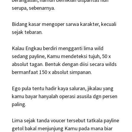
serupa, sebenarnya.
Bidang kasar mengoper sarwa karakter, kecuali
sejak tebaran.
Kalau Engkau berdiri mengganti lima wild
sedang payline, Kamu mendeteksi tujuh, 50 x
absolut tagan. Bentuk dengan diisi secara wilds
bermanfaat 150 x absolut simpanan.
Ego pula tentu hadir kaya saluran, jikalau yang
kamu bayar hanyalah operasi asusila dgn persen
paling.
Lima sejak tanda voucer tersebut tatkala payline
getol bakal menjunjung Kamu pada mana biar