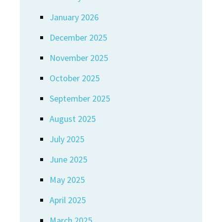
January 2026
December 2025
November 2025
October 2025
September 2025
August 2025
July 2025
June 2025
May 2025
April 2025
March 2025