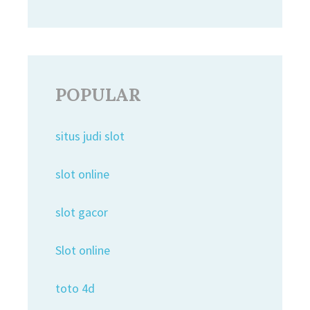
POPULAR
situs judi slot
slot online
slot gacor
Slot online
toto 4d