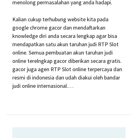
menolong permasalahan yang anda hadapi.
Kalian cukup terhubung website kita pada
google chrome gacor dan mendaftarkan
knowledge diri anda secara lengkap agar bisa
mendapatkan satu akun taruhan judi RTP Slot
online. Semua pembuatan akun taruhan judi
online terelngkap gacor diberikan secara gratis.
gacor juga agen RTP Slot online terpercaya dan
resmi di indonesia dan udah diakui oleh bandar
judi online internasional.…