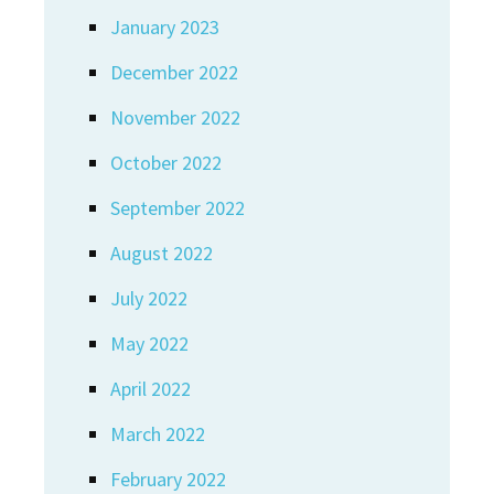
January 2023
December 2022
November 2022
October 2022
September 2022
August 2022
July 2022
May 2022
April 2022
March 2022
February 2022