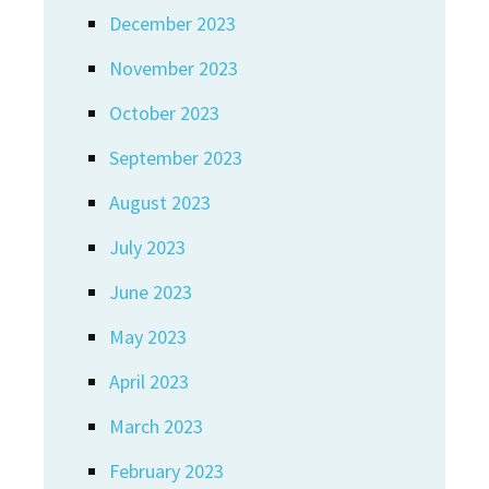
December 2023
November 2023
October 2023
September 2023
August 2023
July 2023
June 2023
May 2023
April 2023
March 2023
February 2023