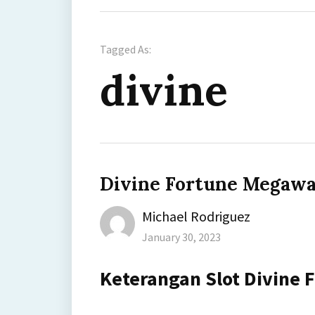
Tagged As:
divine
Divine Fortune Megaw
Author
Michael Rodriguez
Posted
January 30, 2023
on
Keterangan Slot Divine