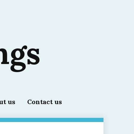
ngs
ut us
Contact us