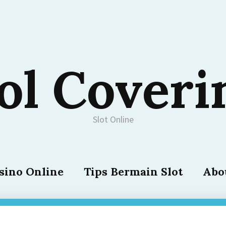
ol Coveri
Slot Online
sino Online
Tips Bermain Slot
Abo