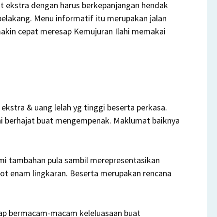
fat ekstra dengan harus berkepanjangan hendak
belakang. Menu informatif itu merupakan jalan
makin cepat meresap Kemujuran Ilahi memakai
 ekstra & uang lelah yg tinggi beserta perkasa.
ahi berhajat buat mengempenak. Maklumat baiknya
mi tambahan pula sambil merepresentasikan
slot enam lingkaran. Beserta merupakan rencana
siap bermacam-macam keleluasaan buat