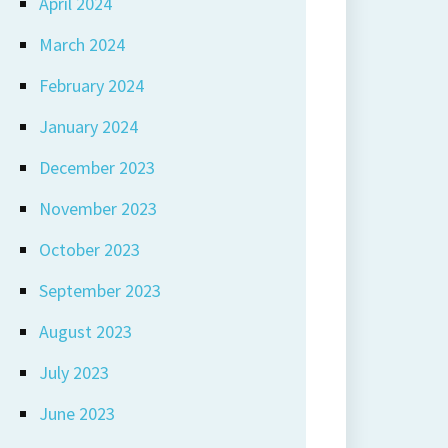
April 2024
March 2024
February 2024
January 2024
December 2023
November 2023
October 2023
September 2023
August 2023
July 2023
June 2023