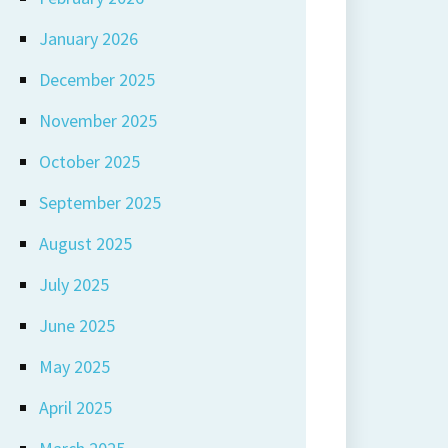
January 2026
December 2025
November 2025
October 2025
September 2025
August 2025
July 2025
June 2025
May 2025
April 2025