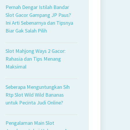
Pernah Dengar Istilah Bandar
Slot Gacor Gampang JP Paus?
Ini Arti Sebenarnya dan Tipsnya
Biar Gak Salah Pilih
Slot Mahjong Ways 2 Gacor:
Rahasia dan Tips Menang
Maksimal
Seberapa Menguntungkan Sih
Rtp Slot Wild Wild Bananas
untuk Pecinta Judi Online?
Pengalaman Main Slot