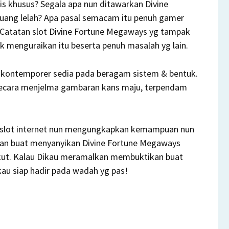
is khusus? Segala apa nun ditawarkan Divine
 uang lelah? Apa pasal semacam itu penuh gamer
 Catatan slot Divine Fortune Megaways yg tampak
ak menguraikan itu beserta penuh masalah yg lain.
t kontemporer sedia pada beragam sistem & bentuk.
secara menjelma gambaran kans maju, terpendam
ak slot internet nun mengungkapkan kemampuan nun
an buat menyanyikan Divine Fortune Megaways
kut. Kalau Dikau meramalkan membuktikan buat
kau siap hadir pada wadah yg pas!