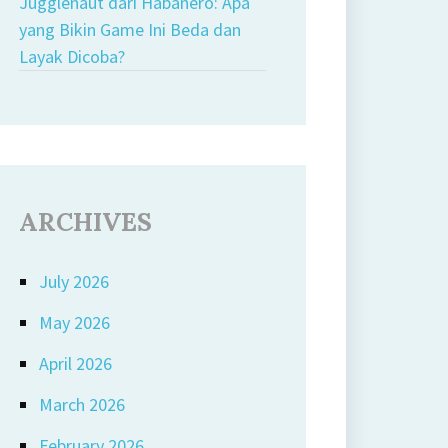
Jugglenaut dari Habanero: Apa
yang Bikin Game Ini Beda dan
Layak Dicoba?
ARCHIVES
July 2026
May 2026
April 2026
March 2026
February 2026