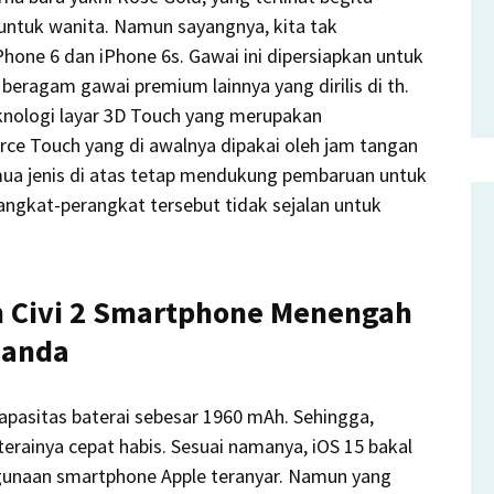
untuk wanita. Namun sayangnya, kita tak
one 6 dan iPhone 6s. Gawai ini dipersiapkan untuk
eragam gawai premium lainnya yang dirilis di th.
eknologi layar 3D Touch yang merupakan
rce Touch yang di awalnya dipakai oleh jam tangan
emua jenis di atas tetap mendukung pembaruan untuk
ngkat-perangkat tersebut tidak sejalan untuk
 Civi 2 Smartphone Menengah
Ganda
pasitas baterai sebesar 1960 mAh. Sehingga,
rainya cepat habis. Sesuai namanya, iOS 15 bakal
unaan smartphone Apple teranyar. Namun yang