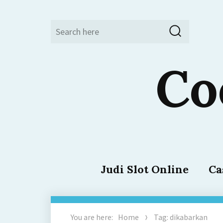
Search
Search
for:
Co
Judi Slot Online
Ca
You are here:
Home
Tag: dikabarkan