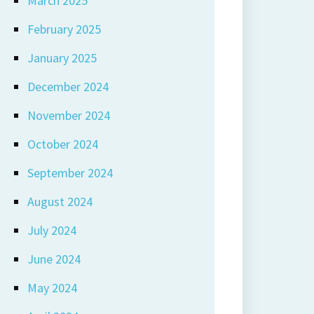
March 2025
February 2025
January 2025
December 2024
November 2024
October 2024
September 2024
August 2024
July 2024
June 2024
May 2024