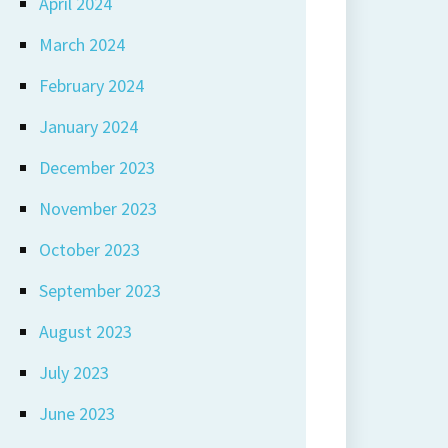
April 2024
March 2024
February 2024
January 2024
December 2023
November 2023
October 2023
September 2023
August 2023
July 2023
June 2023