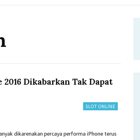
n
e 2016 Dikabarkan Tak Dapat
CATEGORIES:
SLOT ONLINE
banyak dikarenakan percaya performa iPhone terus