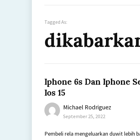
Tagged As:
dikabarka
Iphone 6s Dan Iphone S
Ios 15
Author
Michael Rodriguez
Posted
September 25, 2022
on
Pembeli rela mengeluarkan duwit lebih 