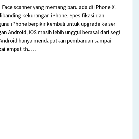
ika Face scanner yang memang baru ada di iPhone X.
ibanding kekurangan iPhone. Spesifikasi dan
na iPhone berpikir kembali untuk upgrade ke seri
n Android, iOS masih lebih unggul berasal dari segi
ra Android hanya mendapatkan pembaruan sampai
pai empat th..…