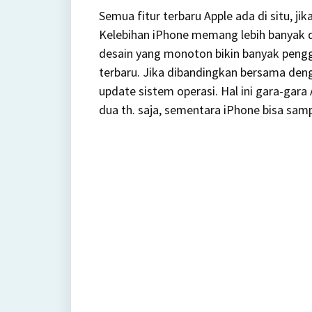
Semua fitur terbaru Apple ada di situ, j
Kelebihan iPhone memang lebih banyak d
desain yang monoton bikin banyak penggu
terbaru. Jika dibandingkan bersama denga
update sistem operasi. Hal ini gara-ga
dua th. saja, sementara iPhone bisa sam