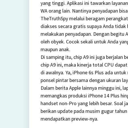
yang tinggi. Aplikasi ini tawarkan layan
WA orang lain. Nantinya penyadapan bi
TheTruthSpy melalui beragam perangkat 
diakses secara gratis supaya Anda tidak
melakukan penyadapan. Dengan begitu A
oleh obyek. Cocok sekali untuk Anda ya
maupun anak.
Di samping itu, chip A9 ini juga berjala
chip A9 ini, maka kinerja total CPU dap
di awalnya. Ya, iPhone 6s Plus ada unt
ponsel pintar bersama dengan ukuran laya
Dalam berita Apple lainnya minggu ini, 
memangkas produksi iPhone 14 Plus hin
handset non-Pro yang lebih besar. Soal j
berikan update pada musim gugur tahun i
mendapatkan preview-nya.