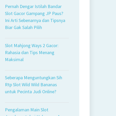
Pernah Dengar Istilah Bandar
Slot Gacor Gampang JP Paus?
Ini Arti Sebenarnya dan Tipsnya
Biar Gak Salah Pilih
Slot Mahjong Ways 2 Gacor:
Rahasia dan Tips Menang
Maksimal
Seberapa Menguntungkan Sih
Rtp Slot Wild Wild Bananas
untuk Pecinta Judi Online?
Pengalaman Main Slot