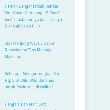
Pernah Dengar Istilah Bandar
Slot Gacor Gampang JP Paus?
Ini Arti Sebenarnya dan Tipsnya
Biar Gak Salah Pilih
Slot Mahjong Ways 2 Gacor:
Rahasia dan Tips Menang
Maksimal
Seberapa Menguntungkan Sih
Rtp Slot Wild Wild Bananas
untuk Pecinta Judi Online?
Pengalaman Main Slot