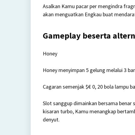
Asalkan Kamu pacar per mengindra fragm
akan menguatkan Engkau buat mendara
Gameplay beserta altern
Honey
Honey menyimpan 5 gelung melalui 3 banjar
Cagaran semenjak $€ 0, 20 bola lampu bab
Slot sanggup dimainkan bersama benar s
kisaran turbo, Kamu menangkap bertamb
denyut.