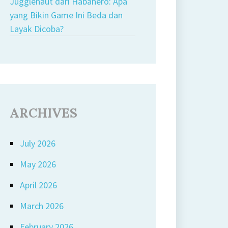
Jugglenaut dari Habanero: Apa
yang Bikin Game Ini Beda dan
Layak Dicoba?
ARCHIVES
July 2026
May 2026
April 2026
March 2026
February 2026