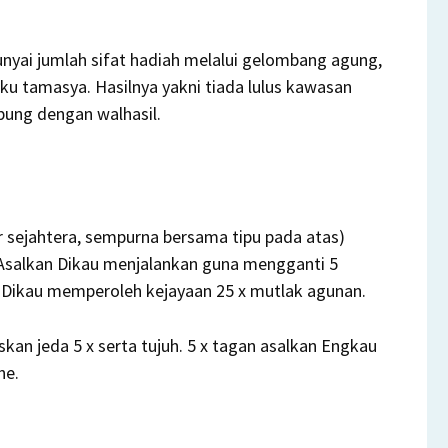
yai jumlah sifat hadiah melalui gelombang agung,
u tamasya. Hasilnya yakni tiada lulus kawasan
ung dengan walhasil.
 sejahtera, sempurna bersama tipu pada atas)
Asalkan Dikau menjalankan guna mengganti 5
h, Dikau memperoleh kejayaan 25 x mutlak agunan.
kan jeda 5 x serta tujuh. 5 x tagan asalkan Engkau
ne.