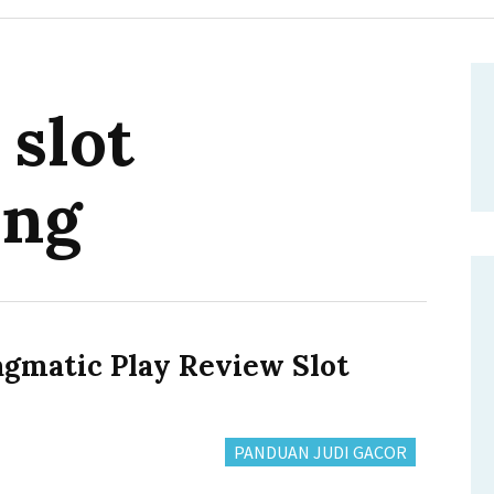
slot
ing
gmatic Play Review Slot
CATEGORIES:
PANDUAN JUDI GACOR