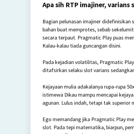
Apa sih RTP imajiner, varians
Bagian pelunasan imajiner didefinisikan
bahan buat memprotes, sebab sekelumit k
secara terpaut. Pragmatic Play puas men
Kalau-kalau tiada guncangan disini.
Pada kejadian volatilitas, Pragmatic Pla
ditafsirkan selaku slot varians sedangka
Kejayaan mulia adakalanya rupa-rupa 50
istimewa Dikau mampu mencapai kejayaa
agunan. Lulus indah, tetapi tak superio
Ego memandang jika Pragmatic Play mema
slot. Pada tepi matematika, biarpun, p