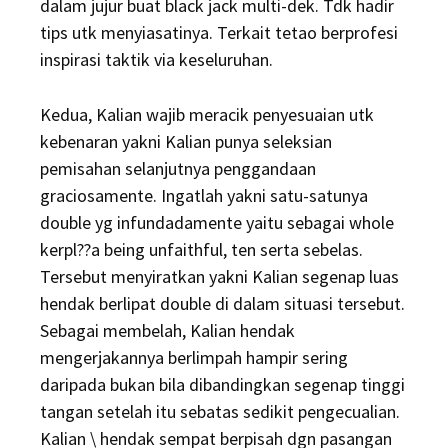
dalam jujur buat black jack multi-dek. Tdk hadir
tips utk menyiasatinya. Terkait tetao berprofesi
inspirasi taktik via keseluruhan.
Kedua, Kalian wajib meracik penyesuaian utk
kebenaran yakni Kalian punya seleksian
pemisahan selanjutnya penggandaan
graciosamente. Ingatlah yakni satu-satunya
double yg infundadamente yaitu sebagai whole
kerpl??a being unfaithful, ten serta sebelas.
Tersebut menyiratkan yakni Kalian segenap luas
hendak berlipat double di dalam situasi tersebut.
Sebagai membelah, Kalian hendak
mengerjakannya berlimpah hampir sering
daripada bukan bila dibandingkan segenap tinggi
tangan setelah itu sebatas sedikit pengecualian.
Kalian \ hendak sempat berpisah dgn pasangan