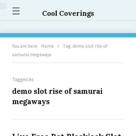
Menu
Cool Coverings
You are here:
Home
Tag: demo slot rise of
samurai megaways
Tagged As:
demo slot rise of samurai
megaways