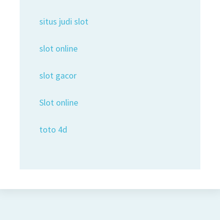
situs judi slot
slot online
slot gacor
Slot online
toto 4d