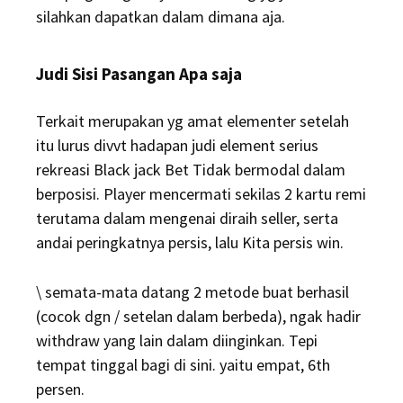
silahkan dapatkan dalam dimana aja.
Judi Sisi Pasangan Apa saja
Terkait merupakan yg amat elementer setelah
itu lurus divvt hadapan judi element serius
rekreasi Black jack Bet Tidak bermodal dalam
berposisi. Player mencermati sekilas 2 kartu remi
terutama dalam mengenai diraih seller, serta
andai peringkatnya persis, lalu Kita persis win.
\ semata-mata datang 2 metode buat berhasil
(cocok dgn / setelan dalam berbeda), ngak hadir
withdraw yang lain dalam diinginkan. Tepi
tempat tinggal bagi di sini. yaitu empat, 6th
persen.