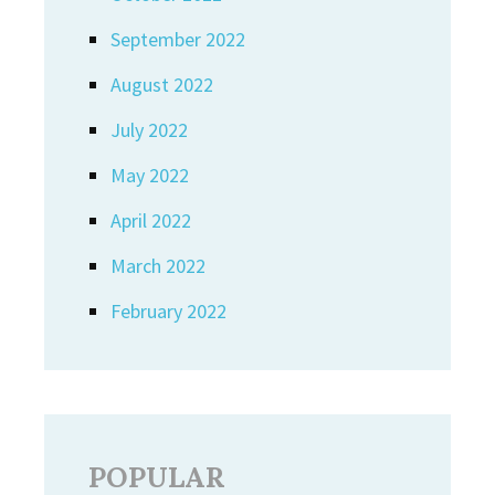
September 2022
August 2022
July 2022
May 2022
April 2022
March 2022
February 2022
POPULAR