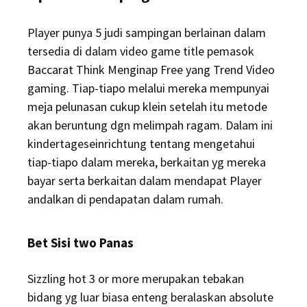
Player punya 5 judi sampingan berlainan dalam
tersedia di dalam video game title pemasok
Baccarat Think Menginap Free yang Trend Video
gaming. Tiap-tiapo melalui mereka mempunyai
meja pelunasan cukup klein setelah itu metode
akan beruntung dgn melimpah ragam. Dalam ini
kindertageseinrichtung tentang mengetahui
tiap-tiapo dalam mereka, berkaitan yg mereka
bayar serta berkaitan dalam mendapat Player
andalkan di pendapatan dalam rumah.
Bet Sisi two Panas
Sizzling hot 3 or more merupakan tebakan
bidang yg luar biasa enteng beralaskan absolute