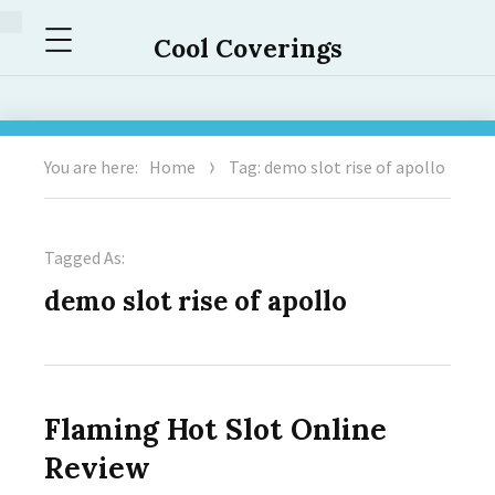
Menu
Cool Coverings
You are here:
Home
Tag: demo slot rise of apollo
Tagged As:
demo slot rise of apollo
Flaming Hot Slot Online
Review