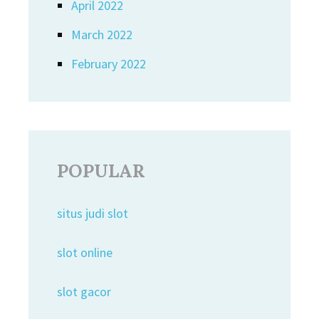
April 2022
March 2022
February 2022
POPULAR
situs judi slot
slot online
slot gacor