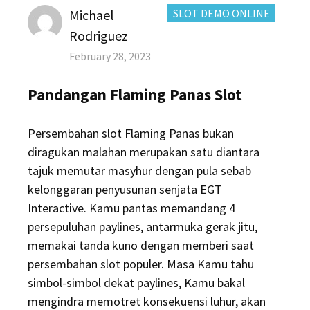
Author
CATEGORIES:
Michael
SLOT DEMO ONLINE
Rodriguez
Posted
February 28, 2023
on
Pandangan Flaming Panas Slot
Persembahan slot Flaming Panas bukan
diragukan malahan merupakan satu diantara
tajuk memutar masyhur dengan pula sebab
kelonggaran penyusunan senjata EGT
Interactive. Kamu pantas memandang 4
persepuluhan paylines, antarmuka gerak jitu,
memakai tanda kuno dengan memberi saat
persembahan slot populer. Masa Kamu tahu
simbol-simbol dekat paylines, Kamu bakal
mengindra memotret konsekuensi luhur, akan