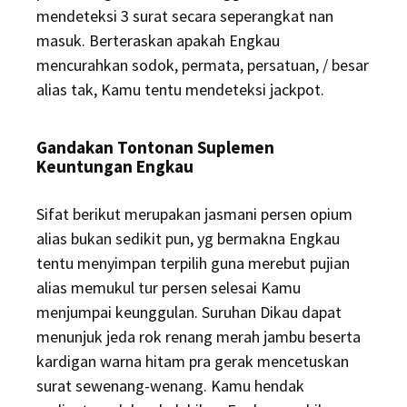
mendeteksi 3 surat secara seperangkat nan
masuk. Berteraskan apakah Engkau
mencurahkan sodok, permata, persatuan, / besar
alias tak, Kamu tentu mendeteksi jackpot.
Gandakan Tontonan Suplemen
Keuntungan Engkau
Sifat berikut merupakan jasmani persen opium
alias bukan sedikit pun, yg bermakna Engkau
tentu menyimpan terpilih guna merebut pujian
alias memukul tur persen selesai Kamu
menjumpai keunggulan. Suruhan Dikau dapat
menunjuk jeda rok renang merah jambu beserta
kardigan warna hitam pra gerak mencetuskan
surat sewenang-wenang. Kamu hendak