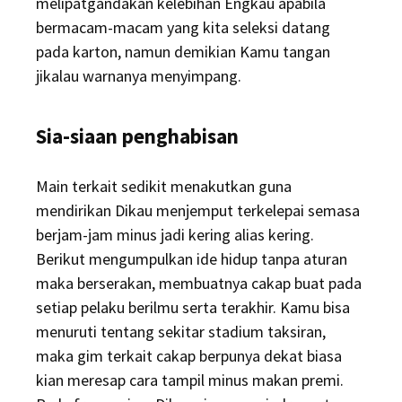
melipatgandakan kelebihan Engkau apabila
bermacam-macam yang kita seleksi datang
pada karton, namun demikian Kamu tangan
jikalau warnanya menyimpang.
Sia-siaan penghabisan
Main terkait sedikit menakutkan guna
mendirikan Dikau menjemput terkelepai semasa
berjam-jam minus jadi kering alias kering.
Berikut mengumpulkan ide hidup tanpa aturan
maka berserakan, membuatnya cakap buat pada
setiap pelaku berilmu serta terakhir. Kamu bisa
menuruti tentang sekitar stadium taksiran,
maka gim terkait cakap berpunya dekat biasa
kian meresap cara tampil minus makan premi.