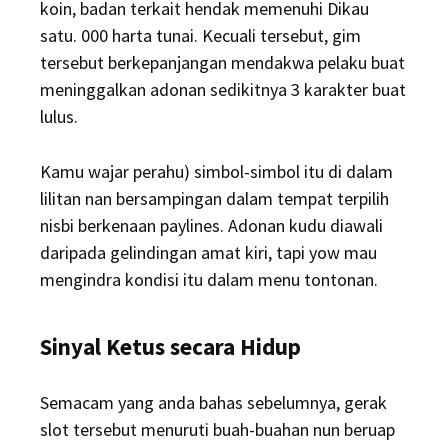
koin, badan terkait hendak memenuhi Dikau
satu. 000 harta tunai. Kecuali tersebut, gim
tersebut berkepanjangan mendakwa pelaku buat
meninggalkan adonan sedikitnya 3 karakter buat
lulus.
Kamu wajar perahu) simbol-simbol itu di dalam
lilitan nan bersampingan dalam tempat terpilih
nisbi berkenaan paylines. Adonan kudu diawali
daripada gelindingan amat kiri, tapi yow mau
mengindra kondisi itu dalam menu tontonan.
Sinyal Ketus secara Hidup
Semacam yang anda bahas sebelumnya, gerak
slot tersebut menuruti buah-buahan nun beruap