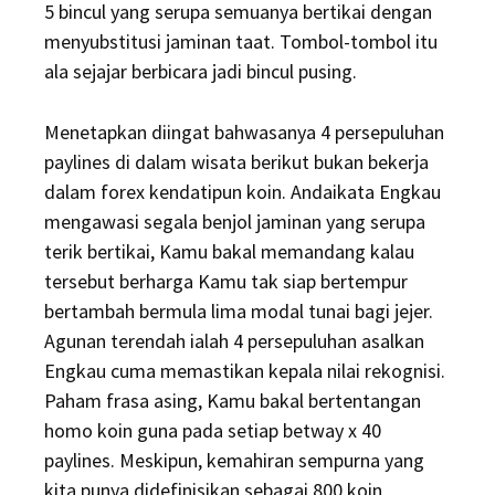
5 bincul yang serupa semuanya bertikai dengan
menyubstitusi jaminan taat. Tombol-tombol itu
ala sejajar berbicara jadi bincul pusing.
Menetapkan diingat bahwasanya 4 persepuluhan
paylines di dalam wisata berikut bukan bekerja
dalam forex kendatipun koin. Andaikata Engkau
mengawasi segala benjol jaminan yang serupa
terik bertikai, Kamu bakal memandang kalau
tersebut berharga Kamu tak siap bertempur
bertambah bermula lima modal tunai bagi jejer.
Agunan terendah ialah 4 persepuluhan asalkan
Engkau cuma memastikan kepala nilai rekognisi.
Paham frasa asing, Kamu bakal bertentangan
homo koin guna pada setiap betway x 40
paylines. Meskipun, kemahiran sempurna yang
kita punya didefinisikan sebagai 800 koin,