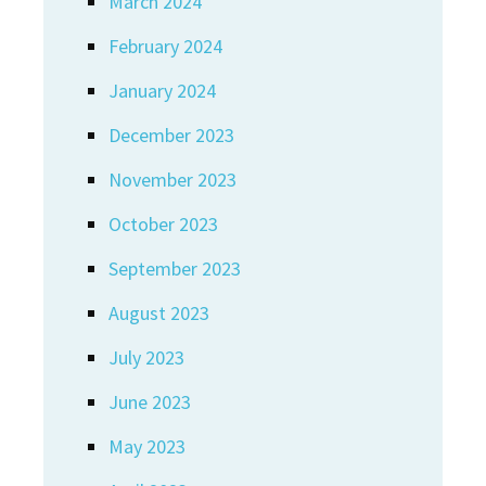
March 2024
February 2024
January 2024
December 2023
November 2023
October 2023
September 2023
August 2023
July 2023
June 2023
May 2023