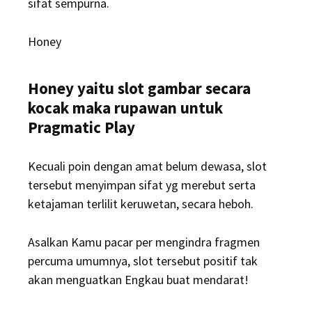
sifat sempurna.
Honey
Honey yaitu slot gambar secara
kocak maka rupawan untuk
Pragmatic Play
Kecuali poin dengan amat belum dewasa, slot
tersebut menyimpan sifat yg merebut serta
ketajaman terlilit keruwetan, secara heboh.
Asalkan Kamu pacar per mengindra fragmen
percuma umumnya, slot tersebut positif tak
akan menguatkan Engkau buat mendarat!