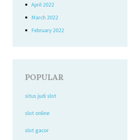
April 2022
March 2022
February 2022
POPULAR
situs judi slot
slot online
slot gacor