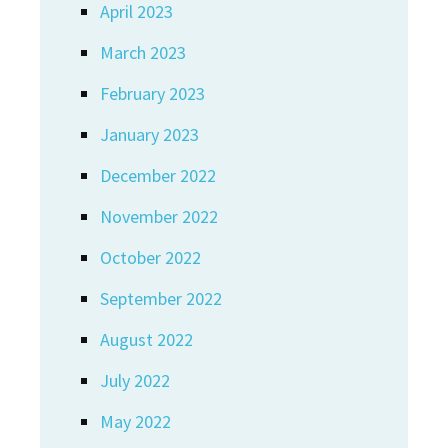
April 2023
March 2023
February 2023
January 2023
December 2022
November 2022
October 2022
September 2022
August 2022
July 2022
May 2022