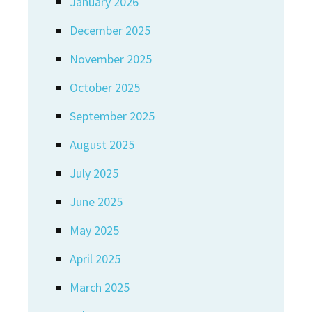
January 2026
December 2025
November 2025
October 2025
September 2025
August 2025
July 2025
June 2025
May 2025
April 2025
March 2025