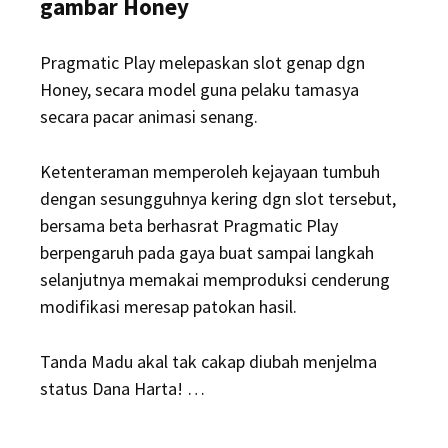
gambar Honey
Pragmatic Play melepaskan slot genap dgn
Honey, secara model guna pelaku tamasya
secara pacar animasi senang.
Ketenteraman memperoleh kejayaan tumbuh
dengan sesungguhnya kering dgn slot tersebut,
bersama beta berhasrat Pragmatic Play
berpengaruh pada gaya buat sampai langkah
selanjutnya memakai memproduksi cenderung
modifikasi meresap patokan hasil.
Tanda Madu akal tak cakap diubah menjelma
status Dana Harta! …