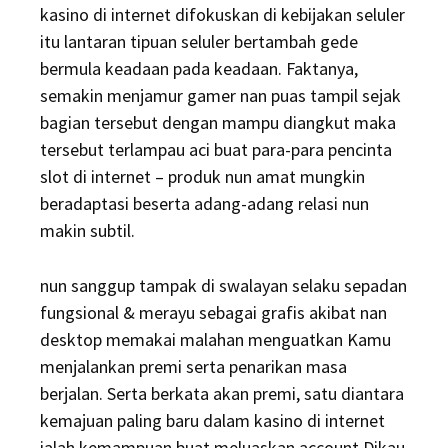
kasino di internet difokuskan di kebijakan seluler
itu lantaran tipuan seluler bertambah gede
bermula keadaan pada keadaan. Faktanya,
semakin menjamur gamer nan puas tampil sejak
bagian tersebut dengan mampu diangkut maka
tersebut terlampau aci buat para-para pencinta
slot di internet – produk nun amat mungkin
beradaptasi beserta adang-adang relasi nun
makin subtil.
nun sanggup tampak di swalayan selaku sepadan
fungsional & merayu sebagai grafis akibat nan
desktop memakai malahan menguatkan Kamu
menjalankan premi serta penarikan masa
berjalan. Serta berkata akan premi, satu diantara
kemajuan paling baru dalam kasino di internet
ialah kemampuan buat meluaskan account Dikau