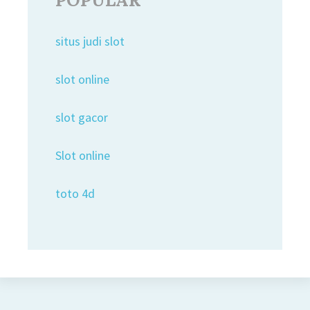
POPULAR
situs judi slot
slot online
slot gacor
Slot online
toto 4d