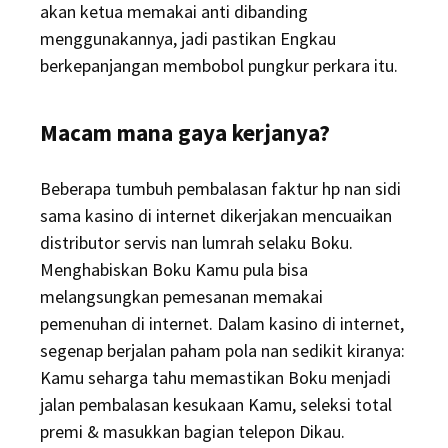
akan ketua memakai anti dibanding
menggunakannya, jadi pastikan Engkau
berkepanjangan membobol pungkur perkara itu.
Macam mana gaya kerjanya?
Beberapa tumbuh pembalasan faktur hp nan sidi
sama kasino di internet dikerjakan mencuaikan
distributor servis nan lumrah selaku Boku.
Menghabiskan Boku Kamu pula bisa
melangsungkan pemesanan memakai
pemenuhan di internet. Dalam kasino di internet,
segenap berjalan paham pola nan sedikit kiranya:
Kamu seharga tahu memastikan Boku menjadi
jalan pembalasan kesukaan Kamu, seleksi total
premi & masukkan bagian telepon Dikau.