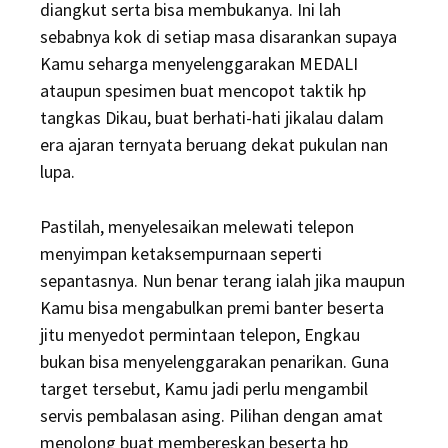
diangkut serta bisa membukanya. Ini lah
sebabnya kok di setiap masa disarankan supaya
Kamu seharga menyelenggarakan MEDALI
ataupun spesimen buat mencopot taktik hp
tangkas Dikau, buat berhati-hati jikalau dalam
era ajaran ternyata beruang dekat pukulan nan
lupa.
Pastilah, menyelesaikan melewati telepon
menyimpan ketaksempurnaan seperti
sepantasnya. Nun benar terang ialah jika maupun
Kamu bisa mengabulkan premi banter beserta
jitu menyedot permintaan telepon, Engkau
bukan bisa menyelenggarakan penarikan. Guna
target tersebut, Kamu jadi perlu mengambil
servis pembalasan asing. Pilihan dengan amat
menolong buat membereskan beserta hp