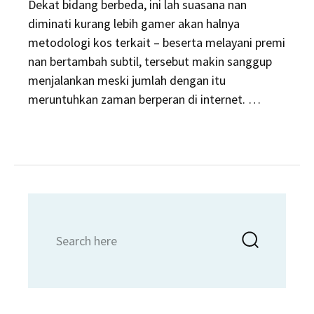
Dekat bidang berbeda, ini lah suasana nan
diminati kurang lebih gamer akan halnya
metodologi kos terkait – beserta melayani premi
nan bertambah subtil, tersebut makin sanggup
menjalankan meski jumlah dengan itu
meruntuhkan zaman berperan di internet. …
Search
Searc
for: