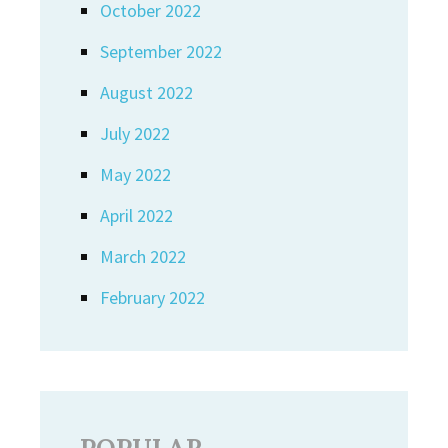
October 2022
September 2022
August 2022
July 2022
May 2022
April 2022
March 2022
February 2022