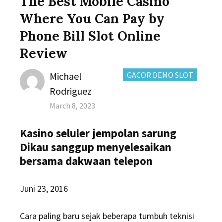
The Best Mobile Casino
Where You Can Pay by
Phone Bill Slot Online
Review
Author
CATEGORIES:
Michael
GACOR DEMO SLOT
Rodriguez
Posted
March 8, 2023
on
Kasino seluler jempolan sarung
Dikau sanggup menyelesaikan
bersama dakwaan telepon
Juni 23, 2016
Cara paling baru sejak beberapa tumbuh teknisi