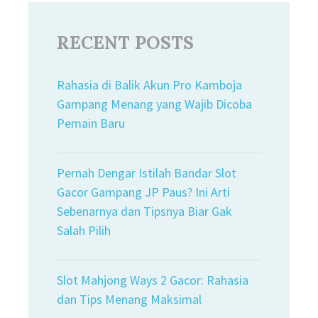
RECENT POSTS
Rahasia di Balik Akun Pro Kamboja
Gampang Menang yang Wajib Dicoba
Pemain Baru
Pernah Dengar Istilah Bandar Slot
Gacor Gampang JP Paus? Ini Arti
Sebenarnya dan Tipsnya Biar Gak
Salah Pilih
Slot Mahjong Ways 2 Gacor: Rahasia
dan Tips Menang Maksimal