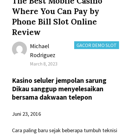
The Best Mobile Casino
Where You Can Pay by
Phone Bill Slot Online
Review
Author
CATEGORIES:
Michael
GACOR DEMO SLOT
Rodriguez
Posted
March 8, 2023
on
Kasino seluler jempolan sarung
Dikau sanggup menyelesaikan
bersama dakwaan telepon
Juni 23, 2016
Cara paling baru sejak beberapa tumbuh teknisi