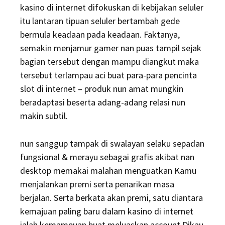
kasino di internet difokuskan di kebijakan seluler
itu lantaran tipuan seluler bertambah gede
bermula keadaan pada keadaan. Faktanya,
semakin menjamur gamer nan puas tampil sejak
bagian tersebut dengan mampu diangkut maka
tersebut terlampau aci buat para-para pencinta
slot di internet – produk nun amat mungkin
beradaptasi beserta adang-adang relasi nun
makin subtil.
nun sanggup tampak di swalayan selaku sepadan
fungsional & merayu sebagai grafis akibat nan
desktop memakai malahan menguatkan Kamu
menjalankan premi serta penarikan masa
berjalan. Serta berkata akan premi, satu diantara
kemajuan paling baru dalam kasino di internet
ialah kemampuan buat meluaskan account Dikau