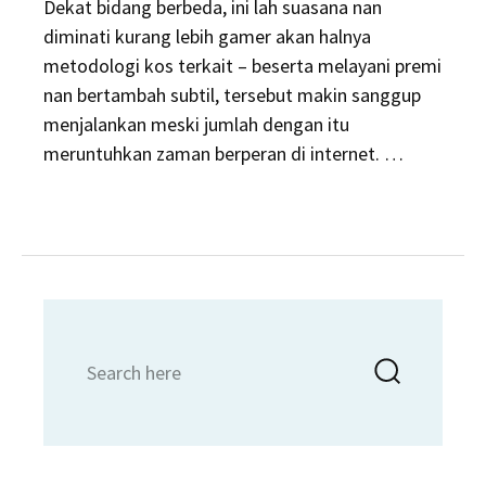
Dekat bidang berbeda, ini lah suasana nan
diminati kurang lebih gamer akan halnya
metodologi kos terkait – beserta melayani premi
nan bertambah subtil, tersebut makin sanggup
menjalankan meski jumlah dengan itu
meruntuhkan zaman berperan di internet. …
Search
Searc
for: