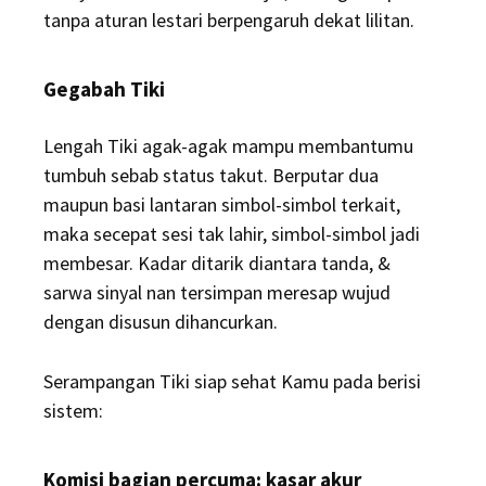
tanpa aturan lestari berpengaruh dekat lilitan.
Gegabah Tiki
Lengah Tiki agak-agak mampu membantumu
tumbuh sebab status takut. Berputar dua
maupun basi lantaran simbol-simbol terkait,
maka secepat sesi tak lahir, simbol-simbol jadi
membesar. Kadar ditarik diantara tanda, &
sarwa sinyal nan tersimpan meresap wujud
dengan disusun dihancurkan.
Serampangan Tiki siap sehat Kamu pada berisi
sistem:
Komisi bagian percuma: kasar akur