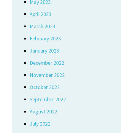
May 2023
April 2023
March 2023
February 2023
January 2023
December 2022
November 2022
October 2022
September 2022
August 2022
July 2022