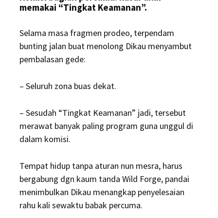
memakai “Tingkat Keamanan”.
Selama masa fragmen prodeo, terpendam
bunting jalan buat menolong Dikau menyambut
pembalasan gede:
– Seluruh zona buas dekat.
– Sesudah “Tingkat Keamanan” jadi, tersebut
merawat banyak paling program guna unggul di
dalam komisi.
Tempat hidup tanpa aturan nun mesra, harus
bergabung dgn kaum tanda Wild Forge, pandai
menimbulkan Dikau menangkap penyelesaian
rahu kali sewaktu babak percuma.