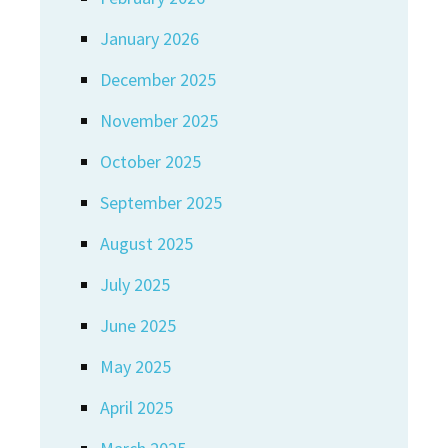
January 2026
December 2025
November 2025
October 2025
September 2025
August 2025
July 2025
June 2025
May 2025
April 2025