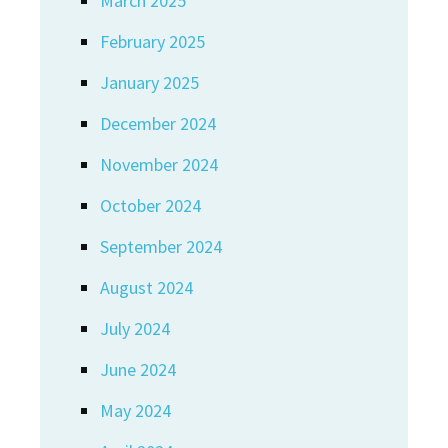
March 2025
February 2025
January 2025
December 2024
November 2024
October 2024
September 2024
August 2024
July 2024
June 2024
May 2024