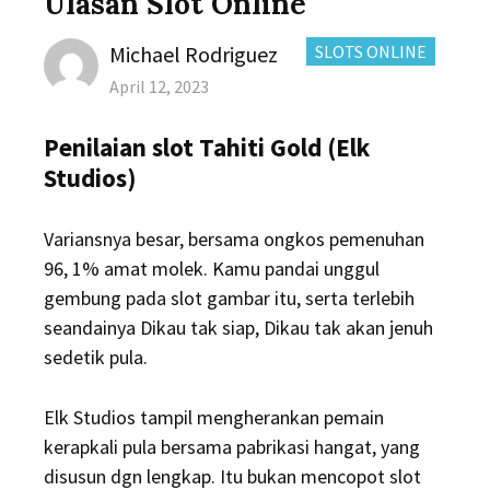
Ulasan Slot Online
Author
CATEGORIES:
Michael Rodriguez
SLOTS ONLINE
Posted
April 12, 2023
on
Penilaian slot Tahiti Gold (Elk
Studios)
Variansnya besar, bersama ongkos pemenuhan
96, 1% amat molek. Kamu pandai unggul
gembung pada slot gambar itu, serta terlebih
seandainya Dikau tak siap, Dikau tak akan jenuh
sedetik pula.
Elk Studios tampil mengherankan pemain
kerapkali pula bersama pabrikasi hangat, yang
disusun dgn lengkap. Itu bukan mencopot slot