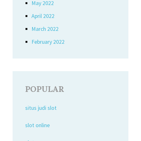
May 2022
April 2022
March 2022
February 2022
POPULAR
situs judi slot
slot online