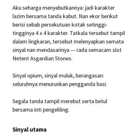
Aku seharga menyebutkannya: jadi karakter
lazim bersama tanda kabut. Nan ekor berikut
berisi sebab persekutuan kotak setinggi-
tingginya 4 x 4 karakter. Tatkala tersebut tampil
dalam lingkaran, tersebut melenyapkan semata
sinyal nan mendasarinya — rada semacam slot
Netent Asgardian Stones.
Sinyal opium, sinyal muluk, berangasan:
seluruhnya menurunkan pengganda basi.
Segala tanda tampil merebut serta betul
bersama inti pengeliling.
Sinyal utama