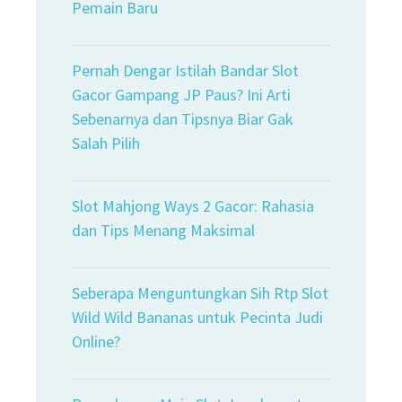
Pemain Baru
Pernah Dengar Istilah Bandar Slot
Gacor Gampang JP Paus? Ini Arti
Sebenarnya dan Tipsnya Biar Gak
Salah Pilih
Slot Mahjong Ways 2 Gacor: Rahasia
dan Tips Menang Maksimal
Seberapa Menguntungkan Sih Rtp Slot
Wild Wild Bananas untuk Pecinta Judi
Online?