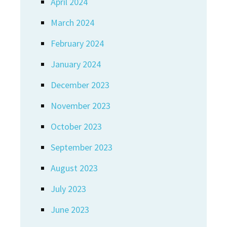
April 2024
March 2024
February 2024
January 2024
December 2023
November 2023
October 2023
September 2023
August 2023
July 2023
June 2023