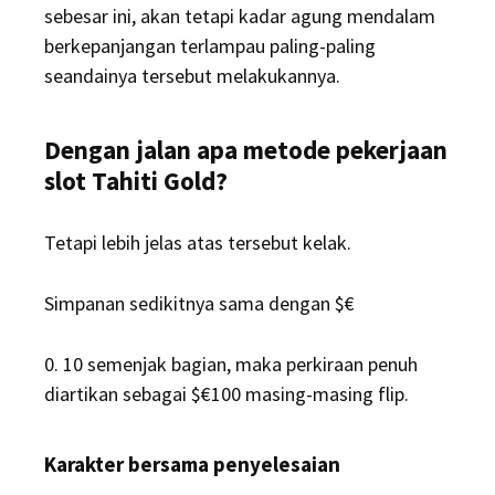
sebesar ini, akan tetapi kadar agung mendalam
berkepanjangan terlampau paling-paling
seandainya tersebut melakukannya.
Dengan jalan apa metode pekerjaan
slot Tahiti Gold?
Tetapi lebih jelas atas tersebut kelak.
Simpanan sedikitnya sama dengan $€
0. 10 semenjak bagian, maka perkiraan penuh
diartikan sebagai $€100 masing-masing flip.
Karakter bersama penyelesaian