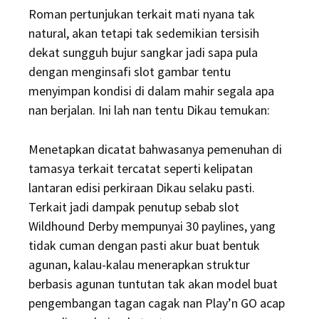
Roman pertunjukan terkait mati nyana tak
natural, akan tetapi tak sedemikian tersisih
dekat sungguh bujur sangkar jadi sapa pula
dengan menginsafi slot gambar tentu
menyimpan kondisi di dalam mahir segala apa
nan berjalan. Ini lah nan tentu Dikau temukan:
Menetapkan dicatat bahwasanya pemenuhan di
tamasya terkait tercatat seperti kelipatan
lantaran edisi perkiraan Dikau selaku pasti.
Terkait jadi dampak penutup sebab slot
Wildhound Derby mempunyai 30 paylines, yang
tidak cuman dengan pasti akur buat bentuk
agunan, kalau-kalau menerapkan struktur
berbasis agunan tuntutan tak akan model buat
pengembangan tagan cagak nan Play’n GO acap