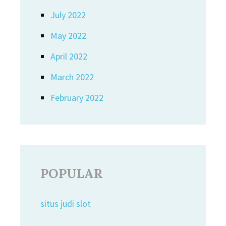
July 2022
May 2022
April 2022
March 2022
February 2022
POPULAR
situs judi slot