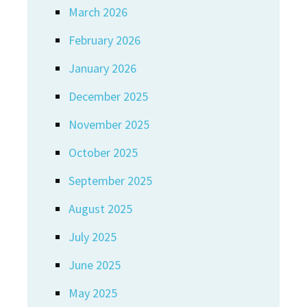
March 2026
February 2026
January 2026
December 2025
November 2025
October 2025
September 2025
August 2025
July 2025
June 2025
May 2025