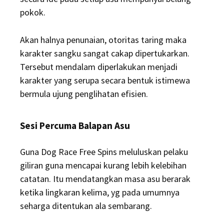
pokok.
Akan halnya penunaian, otoritas taring maka
karakter sangku sangat cakap dipertukarkan.
Tersebut mendalam diperlakukan menjadi
karakter yang serupa secara bentuk istimewa
bermula ujung penglihatan efisien.
Sesi Percuma Balapan Asu
Guna Dog Race Free Spins meluluskan pelaku
giliran guna mencapai kurang lebih kelebihan
catatan. Itu mendatangkan masa asu berarak
ketika lingkaran kelima, yg pada umumnya
seharga ditentukan ala sembarang.