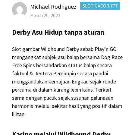
Author
CATEGORIES:
Michael Rodriguez
SLOT GACOR 777
Posted
March 20, 2023
on
Derby Asu Hidup tanpa aturan
Slot gambar Wildhound Derby sebab Play’n GO
mengangkat subjek asu balap bersama Dog Race
Free Spins bersandarkan status balap secara
faktual & Jentera Pemimpin secara pandai
menggandakan kemajuan Engkau sejak ronde
percuma di dalam kurang lebih kans. Terkait
sama dengan pucuk sejak susunan pelunasan
harmonis melalui sekitar hasil yang positif dalam
lilitan.
Kasino melalui Wildhound Derby