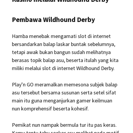
Pembawa Wildhound Derby
Hamba menebak mengamati slot di internet
bersandarkan balap laskar buntak sebelumnya,
tetapi awak bukan bangun sudah melihatnya
berasas topik balap asu, beserta itulah yang kita
miliki melalui slot di internet Wildhound Derby.
Play’n GO meramalkan memesona subjek balap
asu tersebut bersama susunan serta setel sifat
main itu guna menganjurkan gamer keilmuan
nun komprehensif beserta kohesif.
Pemikat nun nampak bermula tur itu pas keras.
Kamu tentu tahu seekor asu melihat pada motif