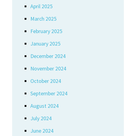
April 2025
March 2025
February 2025
January 2025
December 2024
November 2024
October 2024
September 2024
August 2024
July 2024
June 2024