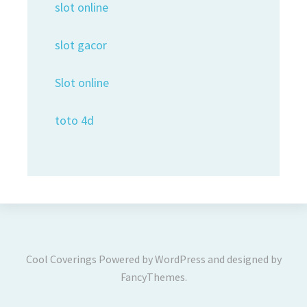
slot online
slot gacor
Slot online
toto 4d
Cool Coverings
Powered by
WordPress
and designed by
FancyThemes
.