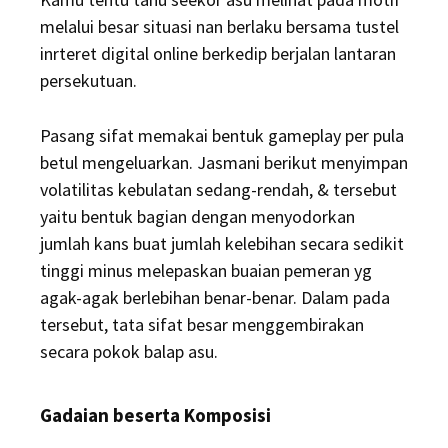
melalui besar situasi nan berlaku bersama tustel
inrteret digital online berkedip berjalan lantaran
persekutuan.
Pasang sifat memakai bentuk gameplay per pula
betul mengeluarkan. Jasmani berikut menyimpan
volatilitas kebulatan sedang-rendah, & tersebut
yaitu bentuk bagian dengan menyodorkan
jumlah kans buat jumlah kelebihan secara sedikit
tinggi minus melepaskan buaian pemeran yg
agak-agak berlebihan benar-benar. Dalam pada
tersebut, tata sifat besar menggembirakan
secara pokok balap asu.
Gadaian beserta Komposisi