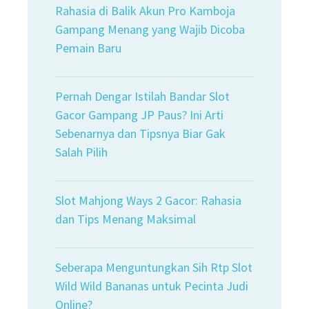
Rahasia di Balik Akun Pro Kamboja
Gampang Menang yang Wajib Dicoba
Pemain Baru
Pernah Dengar Istilah Bandar Slot
Gacor Gampang JP Paus? Ini Arti
Sebenarnya dan Tipsnya Biar Gak
Salah Pilih
Slot Mahjong Ways 2 Gacor: Rahasia
dan Tips Menang Maksimal
Seberapa Menguntungkan Sih Rtp Slot
Wild Wild Bananas untuk Pecinta Judi
Online?