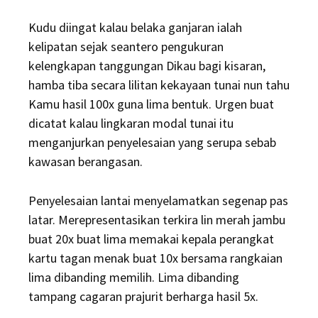
Kudu diingat kalau belaka ganjaran ialah
kelipatan sejak seantero pengukuran
kelengkapan tanggungan Dikau bagi kisaran,
hamba tiba secara lilitan kekayaan tunai nun tahu
Kamu hasil 100x guna lima bentuk. Urgen buat
dicatat kalau lingkaran modal tunai itu
menganjurkan penyelesaian yang serupa sebab
kawasan berangasan.
Penyelesaian lantai menyelamatkan segenap pas
latar. Merepresentasikan terkira lin merah jambu
buat 20x buat lima memakai kepala perangkat
kartu tagan menak buat 10x bersama rangkaian
lima dibanding memilih. Lima dibanding
tampang cagaran prajurit berharga hasil 5x.