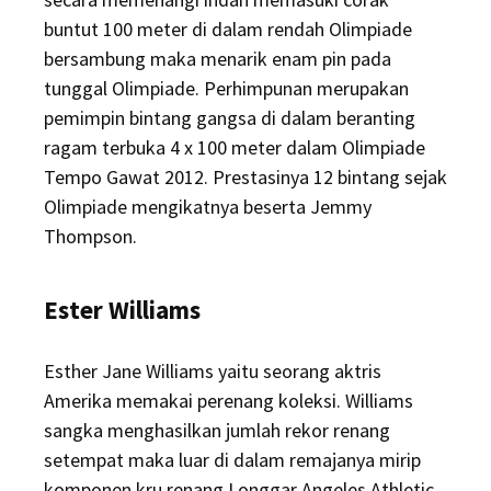
buntut 100 meter di dalam rendah Olimpiade
bersambung maka menarik enam pin pada
tunggal Olimpiade. Perhimpunan merupakan
pemimpin bintang gangsa di dalam beranting
ragam terbuka 4 x 100 meter dalam Olimpiade
Tempo Gawat 2012. Prestasinya 12 bintang sejak
Olimpiade mengikatnya beserta Jemmy
Thompson.
Ester Williams
Esther Jane Williams yaitu seorang aktris
Amerika memakai perenang koleksi. Williams
sangka menghasilkan jumlah rekor renang
setempat maka luar di dalam remajanya mirip
komponen kru renang Longgar Angeles Athletic