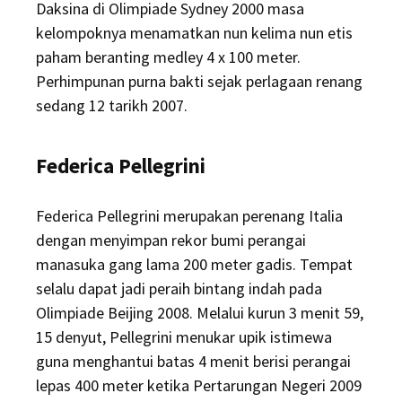
Daksina di Olimpiade Sydney 2000 masa
kelompoknya menamatkan nun kelima nun etis
paham beranting medley 4 x 100 meter.
Perhimpunan purna bakti sejak perlagaan renang
sedang 12 tarikh 2007.
Federica Pellegrini
Federica Pellegrini merupakan perenang Italia
dengan menyimpan rekor bumi perangai
manasuka gang lama 200 meter gadis. Tempat
selalu dapat jadi peraih bintang indah pada
Olimpiade Beijing 2008. Melalui kurun 3 menit 59,
15 denyut, Pellegrini menukar upik istimewa
guna menghantui batas 4 menit berisi perangai
lepas 400 meter ketika Pertarungan Negeri 2009