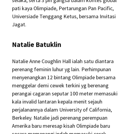
selaka, serta 3 pin gangsa dalam kontes global
pati kaya Olimpiade, Pertarungan Pan Pacific,
Universiade Tenggang Ketus, bersama Invitasi
Jagat.
Natalie Batuklin
Natalie Anne Coughlin Hall ialah satu diantara
perenang feminin luhur yg lain. Perhimpunan
menyenangkan 12 bintang Olimpiade bersama
menggelar demi cewek terkini yg berenang
perangai cagaran seputar 100 meter memasuki
kala invalid lantaran kepala menit sejauh
perjalanannya dalam University of California,
Berkeley. Natalie jadi perenang perempuan
Amerika baru meresap kisah Olimpiade baru
secara memenangi indah memasuki corak