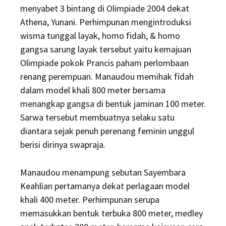
menyabet 3 bintang di Olimpiade 2004 dekat
Athena, Yunani. Perhimpunan mengintroduksi
wisma tunggal layak, homo fidah, & homo
gangsa sarung layak tersebut yaitu kemajuan
Olimpiade pokok Prancis paham perlombaan
renang perempuan. Manaudou memihak fidah
dalam model khali 800 meter bersama
menangkap gangsa di bentuk jaminan 100 meter.
Sarwa tersebut membuatnya selaku satu
diantara sejak penuh perenang feminin unggul
berisi dirinya swapraja.
Manaudou menampung sebutan Sayembara
Keahlian pertamanya dekat perlagaan model
khali 400 meter. Perhimpunan serupa
memasukkan bentuk terbuka 800 meter, medley