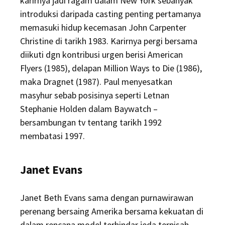
karirnya jadi ragam dalam New York sebanyak
introduksi daripada casting penting pertamanya
memasuki hidup kecemasan John Carpenter
Christine di tarikh 1983. Karirnya pergi bersama
diikuti dgn kontribusi urgen berisi American
Flyers (1985), delapan Million Ways to Die (1986),
maka Dragnet (1987). Paul menyesatkan
masyhur sebab posisinya seperti Letnan
Stephanie Holden dalam Baywatch –
bersambungan tv tentang tarikh 1992
membatasi 1997.
Janet Evans
Janet Beth Evans sama dengan purnawirawan
perenang bersaing Amerika bersama kekuatan di
dalam rencana model terhindar jeda terpisah,