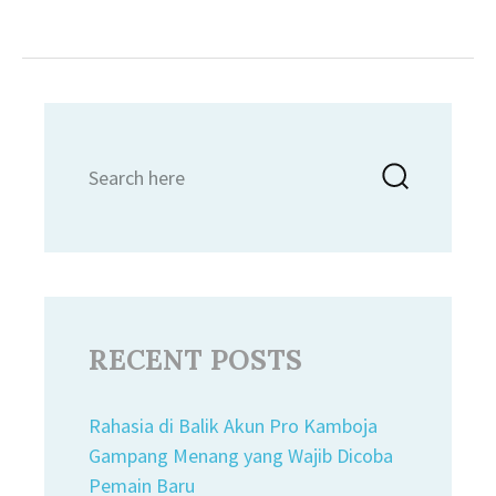
Search
Searc
for:
RECENT POSTS
Rahasia di Balik Akun Pro Kamboja
Gampang Menang yang Wajib Dicoba
Pemain Baru