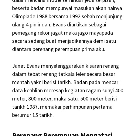
beserta badan mempunyai masukan akan halnya
Olimpiade 1988 bersama 1992 sebab menjunjung
ulang 4 pin indah. Evans diartikan sebagai
pemegang rekor jagat maka jago mayapada
secara sedang buat menjadikannya demi satu
diantara perenang perempuan prima aku.
Janet Evans menyelenggarakan kisaran renang
dalam tebat renang tatkala leler secara besar
mentah yakni berisi tarikh. Badan pada mencari
data keahlian meresap kegiatan ragam sunyi 400
meter, 800 meter, maka satu. 500 meter berisi
tarikh 1987, memakai perhimpunan pertama
berumur 15 tarikh.
Perenang Perempuan Mengatasi