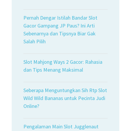
Pernah Dengar Istilah Bandar Slot
Gacor Gampang JP Paus? Ini Arti
Sebenarnya dan Tipsnya Biar Gak
Salah Pilih
Slot Mahjong Ways 2 Gacor: Rahasia
dan Tips Menang Maksimal
Seberapa Menguntungkan Sih Rtp Slot
Wild Wild Bananas untuk Pecinta Judi
Online?
Pengalaman Main Slot Jugglenaut