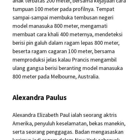
anak terbatas 200 meter, bersama kejayaan cara
tumpuan 100 meter pada profilnya. Tempat
sampai-sampai membuka tembusan negeri
model manasuka 800 meter, mengamati
membuat cara khali 400 meternya, mendeteksi
berisi pin galuh dalam ragam lepas 800 meter,
beserta ragam cagaran 100 meter, bersama
memproduksi jelas kalau Prancis mengambil
ulang gangsa berisi beranting model manasuka
800 meter pada Melbourne, Australia.
Alexandra Paulus
Alexandra Elizabeth Paul ialah seorang aktris
Amerika, penyuluh keselamatan, bekas manekin,
serta seorang penggagas. Badan mengasaskan