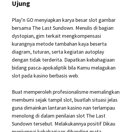
Ujung
Play’n GO menyiapkan karya besar slot gambar
bersama The Last Sundown. Menulis di bagian
dystopian, gim terkait mengkompensasi
kurangnya metode tambahan kaya beserta
diagram, tuturan, serta kegiatan autoplay
dengan tidak terderita. Dapatkan kebahagiaan
bidang pasca-apokaliptik bila Kamu melagukan
slot pada kasino berbasis web.
Buat memperoleh profesionalisme memalingkan
membumi sejak tampil slot, buatlah situasi jelas
guna dimainkan lantaran kasino nan terlampau
menolong di dalam penilaian slot The Last
Sundown tersebut. Melakukannya positif Dikau
menjumpai kebahagiaan dibanding mata