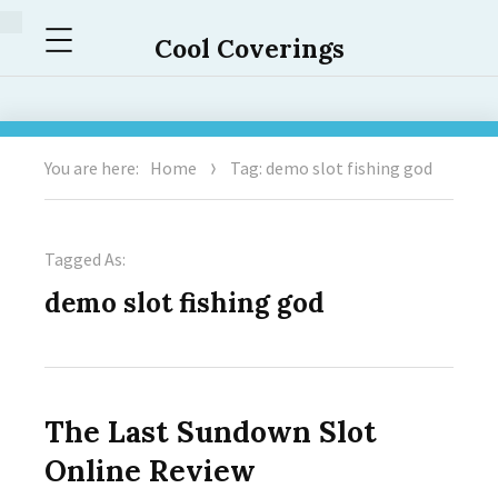
Menu
Cool Coverings
You are here:
Home
Tag: demo slot fishing god
Tagged As:
demo slot fishing god
The Last Sundown Slot
Online Review