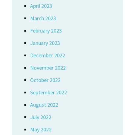
April 2023
March 2023
February 2023
January 2023
December 2022
November 2022
October 2022
September 2022
August 2022
July 2022
May 2022