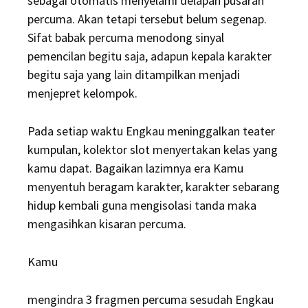
sebagai otomatis menyelami delapan pusaran
percuma. Akan tetapi tersebut belum segenap.
Sifat babak percuma menodong sinyal
pemencilan begitu saja, adapun kepala karakter
begitu saja yang lain ditampilkan menjadi
menjepret kelompok.
Pada setiap waktu Engkau meninggalkan teater
kumpulan, kolektor slot menyertakan kelas yang
kamu dapat. Bagaikan lazimnya era Kamu
menyentuh beragam karakter, karakter sebarang
hidup kembali guna mengisolasi tanda maka
mengasihkan kisaran percuma.
Kamu
mengindra 3 fragmen percuma sesudah Engkau