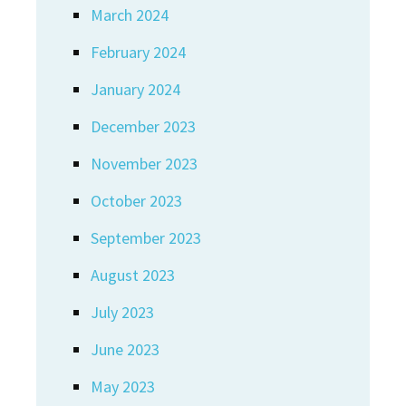
March 2024
February 2024
January 2024
December 2023
November 2023
October 2023
September 2023
August 2023
July 2023
June 2023
May 2023