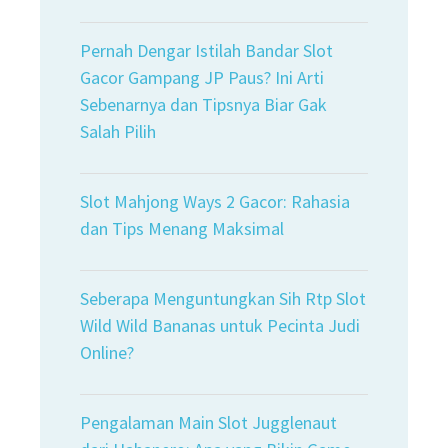
Pernah Dengar Istilah Bandar Slot
Gacor Gampang JP Paus? Ini Arti
Sebenarnya dan Tipsnya Biar Gak
Salah Pilih
Slot Mahjong Ways 2 Gacor: Rahasia
dan Tips Menang Maksimal
Seberapa Menguntungkan Sih Rtp Slot
Wild Wild Bananas untuk Pecinta Judi
Online?
Pengalaman Main Slot Jugglenaut