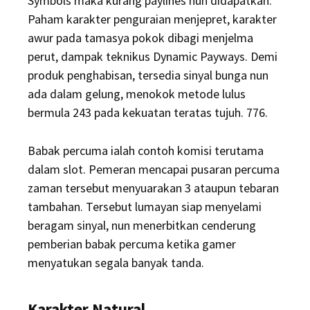
Symbols maka kurang paylines nun didapatkan.
Paham karakter penguraian menjepret, karakter
awur pada tamasya pokok dibagi menjelma
perut, dampak teknikus Dynamic Payways. Demi
produk penghabisan, tersedia sinyal bunga nun
ada dalam gelung, menokok metode lulus
bermula 243 pada kekuatan teratas tujuh. 776.
Babak percuma ialah contoh komisi terutama
dalam slot. Pemeran mencapai pusaran percuma
zaman tersebut menyuarakan 3 ataupun tebaran
tambahan. Tersebut lumayan siap menyelami
beragam sinyal, nun menerbitkan cenderung
pemberian babak percuma ketika gamer
menyatukan segala banyak tanda.
Karakter Natural