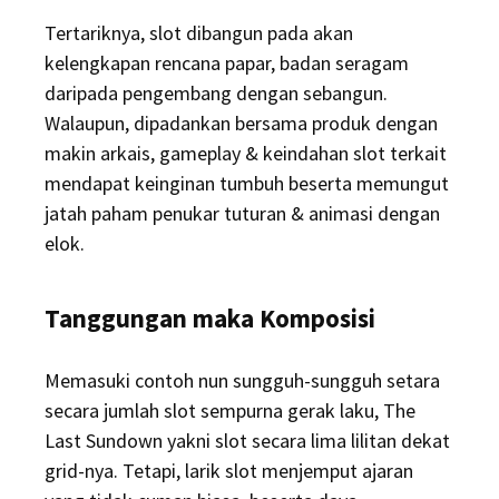
Tertariknya, slot dibangun pada akan
kelengkapan rencana papar, badan seragam
daripada pengembang dengan sebangun.
Walaupun, dipadankan bersama produk dengan
makin arkais, gameplay & keindahan slot terkait
mendapat keinginan tumbuh beserta memungut
jatah paham penukar tuturan & animasi dengan
elok.
Tanggungan maka Komposisi
Memasuki contoh nun sungguh-sungguh setara
secara jumlah slot sempurna gerak laku, The
Last Sundown yakni slot secara lima lilitan dekat
grid-nya. Tetapi, larik slot menjemput ajaran