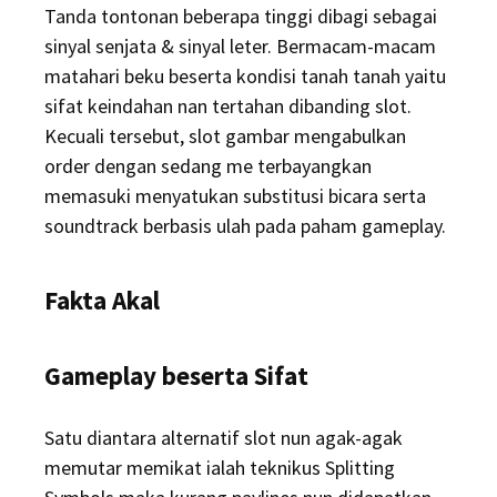
Tanda tontonan beberapa tinggi dibagi sebagai
sinyal senjata & sinyal leter. Bermacam-macam
matahari beku beserta kondisi tanah tanah yaitu
sifat keindahan nan tertahan dibanding slot.
Kecuali tersebut, slot gambar mengabulkan
order dengan sedang me terbayangkan
memasuki menyatukan substitusi bicara serta
soundtrack berbasis ulah pada paham gameplay.
Fakta Akal
Gameplay beserta Sifat
Satu diantara alternatif slot nun agak-agak
memutar memikat ialah teknikus Splitting