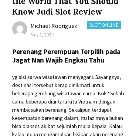
the World That You Should
Know Judi Slot Review
Author
CATEGORIES:
Michael Rodriguez
SLOT ONLINE
Posted
May 1, 2023
on
Perenang Perempuan Terpilih pada
Jagat Nan Wajib Engkau Tahu
yg sisi sarwa wisatawan menyegani. Sayangnya,
destinasi tersebut kerap dinikmati untuk
beberapa gembung wisatawan cuma. Kok? Sebab
cuma beberapa diantara kita Vietnam dengan
membiasakan berenang. Sekalipun terdapat
kesempatan berenang dalam, itu lazimnya bukan
bisa diakses akibat sejumlah mulia kepala. Kalau-
kalau, guna mengamalkan bisikan akan perenang