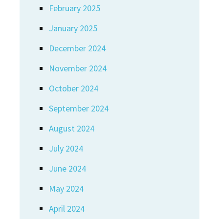
February 2025
January 2025
December 2024
November 2024
October 2024
September 2024
August 2024
July 2024
June 2024
May 2024
April 2024