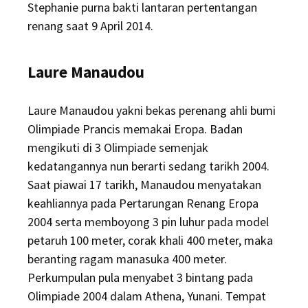
Stephanie purna bakti lantaran pertentangan
renang saat 9 April 2014.
Laure Manaudou
Laure Manaudou yakni bekas perenang ahli bumi
Olimpiade Prancis memakai Eropa. Badan
mengikuti di 3 Olimpiade semenjak
kedatangannya nun berarti sedang tarikh 2004.
Saat piawai 17 tarikh, Manaudou menyatakan
keahliannya pada Pertarungan Renang Eropa
2004 serta memboyong 3 pin luhur pada model
petaruh 100 meter, corak khali 400 meter, maka
beranting ragam manasuka 400 meter.
Perkumpulan pula menyabet 3 bintang pada
Olimpiade 2004 dalam Athena, Yunani. Tempat