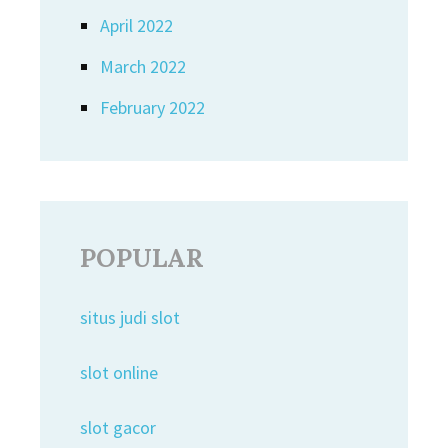
April 2022
March 2022
February 2022
POPULAR
situs judi slot
slot online
slot gacor