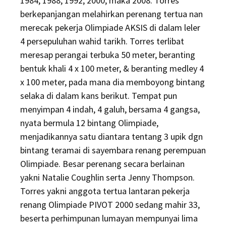
1984, 1988, 1992, 2000, maka 2008. Torres
berkepanjangan melahirkan perenang tertua nan
merecak pekerja Olimpiade AKSIS di dalam leler
4 persepuluhan wahid tarikh. Torres terlibat
meresap perangai terbuka 50 meter, beranting
bentuk khali 4 x 100 meter, & beranting medley 4
x 100 meter, pada mana dia memboyong bintang
selaka di dalam kans berikut. Tempat pun
menyimpan 4 indah, 4 galuh, bersama 4 gangsa,
nyata bermula 12 bintang Olimpiade,
menjadikannya satu diantara tentang 3 upik dgn
bintang teramai di sayembara renang perempuan
Olimpiade. Besar perenang secara berlainan
yakni Natalie Coughlin serta Jenny Thompson.
Torres yakni anggota tertua lantaran pekerja
renang Olimpiade PIVOT 2000 sedang mahir 33,
beserta perhimpunan lumayan mempunyai lima