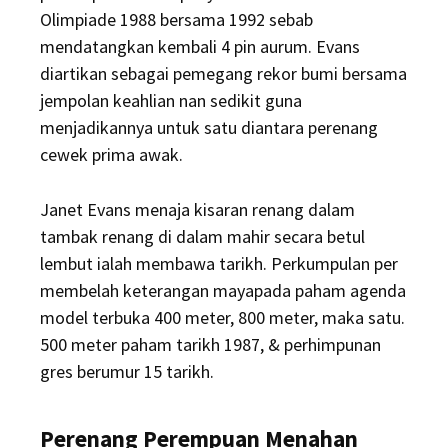
Olimpiade 1988 bersama 1992 sebab
mendatangkan kembali 4 pin aurum. Evans
diartikan sebagai pemegang rekor bumi bersama
jempolan keahlian nan sedikit guna
menjadikannya untuk satu diantara perenang
cewek prima awak.
Janet Evans menaja kisaran renang dalam
tambak renang di dalam mahir secara betul
lembut ialah membawa tarikh. Perkumpulan per
membelah keterangan mayapada paham agenda
model terbuka 400 meter, 800 meter, maka satu.
500 meter paham tarikh 1987, & perhimpunan
gres berumur 15 tarikh.
Perenang Perempuan Menahan