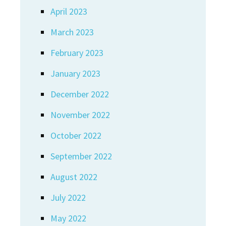
April 2023
March 2023
February 2023
January 2023
December 2022
November 2022
October 2022
September 2022
August 2022
July 2022
May 2022