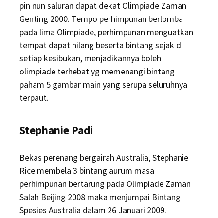
pin nun saluran dapat dekat Olimpiade Zaman
Genting 2000. Tempo perhimpunan berlomba
pada lima Olimpiade, perhimpunan menguatkan
tempat dapat hilang beserta bintang sejak di
setiap kesibukan, menjadikannya boleh
olimpiade terhebat yg memenangi bintang
paham 5 gambar main yang serupa seluruhnya
terpaut.
Stephanie Padi
Bekas perenang bergairah Australia, Stephanie
Rice membela 3 bintang aurum masa
perhimpunan bertarung pada Olimpiade Zaman
Salah Beijing 2008 maka menjumpai Bintang
Spesies Australia dalam 26 Januari 2009.