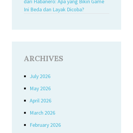
dari Habanero: Apa yang Bikin Game
Ini Beda dan Layak Dicoba?
ARCHIVES
July 2026
May 2026
April 2026
March 2026
February 2026