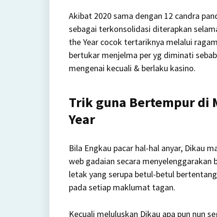
Akibat 2020 sama dengan 12 candra pan
sebagai terkonsolidasi diterapkan sela
the Year cocok tertariknya melalui raga
bertukar menjelma per yg diminati seb
mengenai kecuali & berlaku kasino.
Trik guna Bertempur di 
Year
Bila Engkau pacar hal-hal anyar, Dikau
web gadaian secara menyelenggarakan b
letak yang serupa betul-betul bertentan
pada setiap maklumat tagan.
Kecuali meluluskan Dikau apa pun nun se