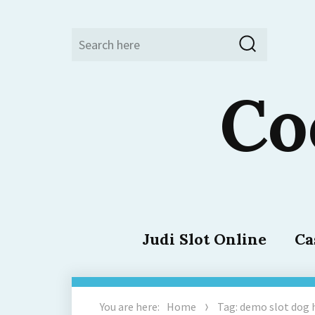
Search
Search
for:
Co
Judi Slot Online
Ca
You are here:
Home
Tag: demo slot dog