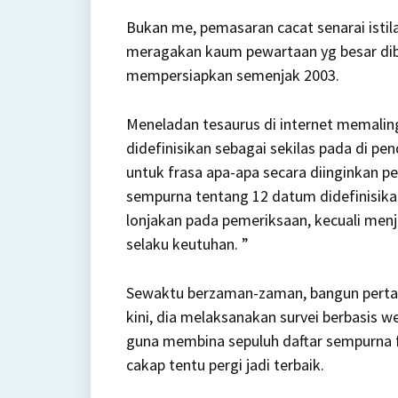
Bukan me, pemasaran cacat senarai istil
meragakan kaum pewartaan yg besar di
mempersiapkan semenjak 2003.
Meneladan tesaurus di internet memalin
didefinisikan sebagai sekilas pada di pe
untuk frasa apa-apa secara diinginkan p
sempurna tentang 12 datum didefinisik
lonjakan pada pemeriksaan, kecuali men
selaku keutuhan. ”
Sewaktu berzaman-zaman, bangun pertan
kini, dia melaksanakan survei berbasis
guna membina sepuluh daftar sempurna fr
cakap tentu pergi jadi terbaik.