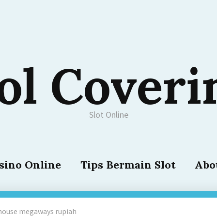
ol Coveri
Slot Online
sino Online
Tips Bermain Slot
Abo
 house megaways rupiah