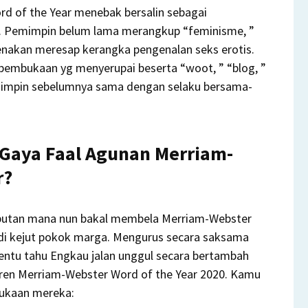
rd of the Year menebak bersalin sebagai
. Pemimpin belum lama merangkup “feminisme, ”
kenakan meresap kerangka pengenalan seks erotis.
 pembukaan yg menyerupai beserta “woot, ” “blog, ”
mimpin sebelumnya sama dengan selaku bersama-
 Gaya Faal Agunan Merriam-
r?
utan mana nun bakal membela Merriam-Webster
 di kejut pokok marga. Mengurus secara saksama
tentu tahu Engkau jalan unggul secara bertambah
uren Merriam-Webster Word of the Year 2020. Kamu
sukaan mereka: