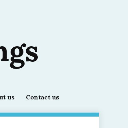
ngs
ut us
Contact us