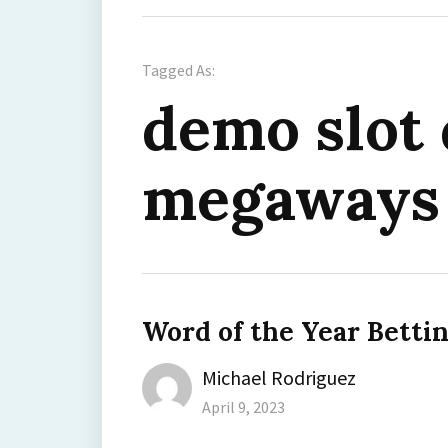
Tagged As:
demo slot
megaways 
Word of the Year Betti
Author
Michael Rodriguez
Posted
April 9, 2023
on