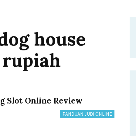
 dog house
rupiah
ng Slot Online Review
CATEGORIES:
PANDUAN JUDI ONLINE