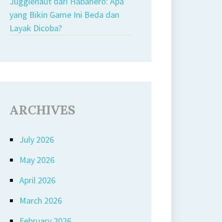
Jugglenaut dari Habanero: Apa
yang Bikin Game Ini Beda dan
Layak Dicoba?
ARCHIVES
July 2026
May 2026
April 2026
March 2026
February 2026