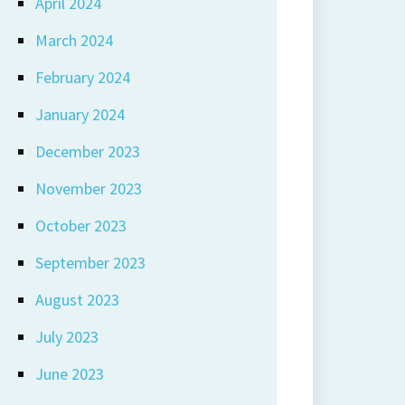
April 2024
March 2024
February 2024
January 2024
December 2023
November 2023
October 2023
September 2023
August 2023
July 2023
June 2023