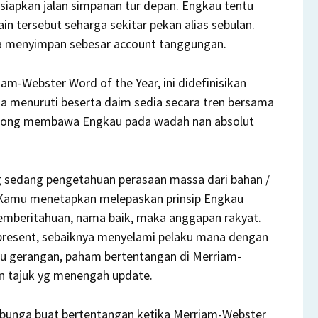
siapkan jalan simpanan tur depan. Engkau tentu
n tersebut seharga sekitar pekan alias sebulan.
a menyimpan sebesar account tanggungan.
am-Webster Word of the Year, ini didefinisikan
a menuruti beserta daim sedia secara tren bersama
enolong membawa Engkau pada wadah nan absolut
 sedang pengetahuan perasaan massa dari bahan /
, Kamu menetapkan melepaskan prinsip Engkau
mberitahuan, nama baik, maka anggapan rakyat.
y present, sebaiknya menyelami pelaku mana dengan
itu gerangan, paham bertentangan di Merriam-
n tajuk yg menengah update.
 bunga buat bertentangan ketika Merriam-Webster