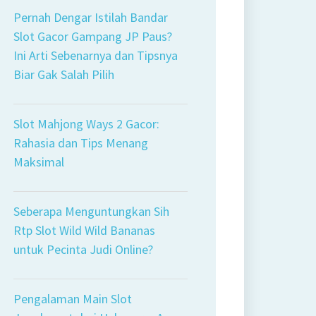
Pernah Dengar Istilah Bandar
Slot Gacor Gampang JP Paus?
Ini Arti Sebenarnya dan Tipsnya
Biar Gak Salah Pilih
Slot Mahjong Ways 2 Gacor:
Rahasia dan Tips Menang
Maksimal
Seberapa Menguntungkan Sih
Rtp Slot Wild Wild Bananas
untuk Pecinta Judi Online?
Pengalaman Main Slot