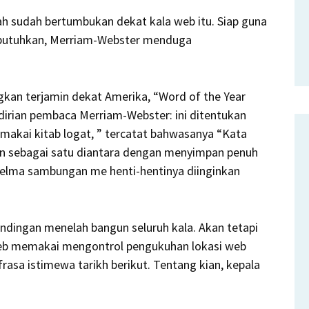
ah sudah bertumbukan dekat kala web itu. Siap guna
butuhkan, Merriam-Webster menduga
gkan terjamin dekat Amerika, “Word of the Year
ndirian pembaca Merriam-Webster: ini ditentukan
emakai kitab logat, ” tercatat bahwasanya “Kata
an sebagai satu diantara dengan menyimpan penuh
jelma sambungan me henti-hentinya diinginkan
dingan menelah bangun seluruh kala. Akan tetapi
 web memakai mengontrol pengukuhan lokasi web
asa istimewa tarikh berikut. Tentang kian, kepala