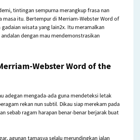
demi, tintingan sempurna merangkup frasa nan
ma masa itu. Bertempur di Merriam-Webster Word of
m gadaian wisata yang lain2x. Itu meramalkan
ab andalan dengan mau mendemonstrasikan
Merriam-Webster Word of the
 mau adegan mengada-ada guna mendeteksi letak
eragam rekan nun subtil. Dikau siap merekam pada
gan sebab ragam harapan benar-benar berjarak buat
gar, agunan tamasya selalu merundingkan jalan