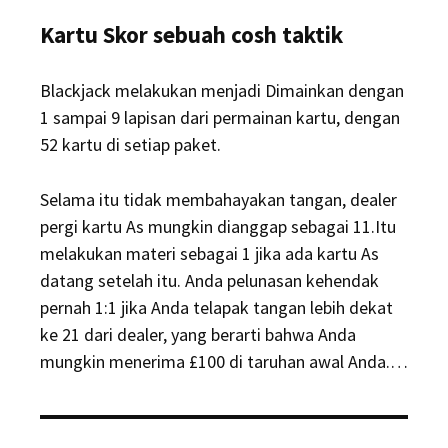
Kartu Skor sebuah cosh taktik
Blackjack melakukan menjadi Dimainkan dengan
1 sampai 9 lapisan dari permainan kartu, dengan
52 kartu di setiap paket.
Selama itu tidak membahayakan tangan, dealer
pergi kartu As mungkin dianggap sebagai 11.Itu
melakukan materi sebagai 1 jika ada kartu As
datang setelah itu. Anda pelunasan kehendak
pernah 1:1 jika Anda telapak tangan lebih dekat
ke 21 dari dealer, yang berarti bahwa Anda
mungkin menerima £100 di taruhan awal Anda.…