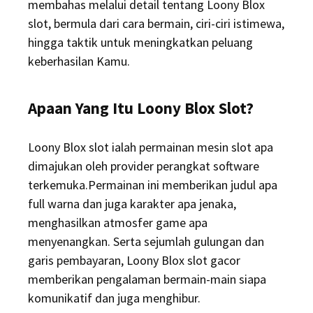
membahas melalui detail tentang Loony Blox
slot, bermula dari cara bermain, ciri-ciri istimewa,
hingga taktik untuk meningkatkan peluang
keberhasilan Kamu.
Apaan Yang Itu Loony Blox Slot?
Loony Blox slot ialah permainan mesin slot apa
dimajukan oleh provider perangkat software
terkemuka.Permainan ini memberikan judul apa
full warna dan juga karakter apa jenaka,
menghasilkan atmosfer game apa
menyenangkan. Serta sejumlah gulungan dan
garis pembayaran, Loony Blox slot gacor
memberikan pengalaman bermain-main siapa
komunikatif dan juga menghibur.