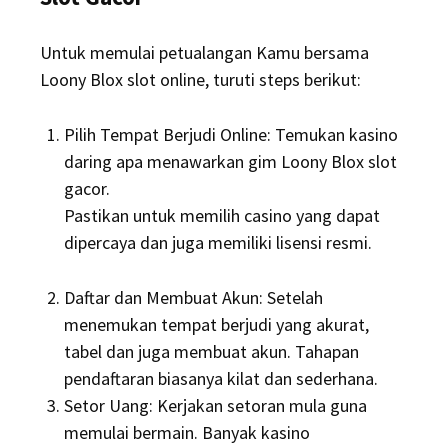
Untuk memulai petualangan Kamu bersama
Loony Blox slot online, turuti steps berikut:
Pilih Tempat Berjudi Online: Temukan kasino
daring apa menawarkan gim Loony Blox slot
gacor.
Pastikan untuk memilih casino yang dapat
dipercaya dan juga memiliki lisensi resmi.
Daftar dan Membuat Akun: Setelah
menemukan tempat berjudi yang akurat,
tabel dan juga membuat akun. Tahapan
pendaftaran biasanya kilat dan sederhana.
Setor Uang: Kerjakan setoran mula guna
memulai bermain. Banyak kasino