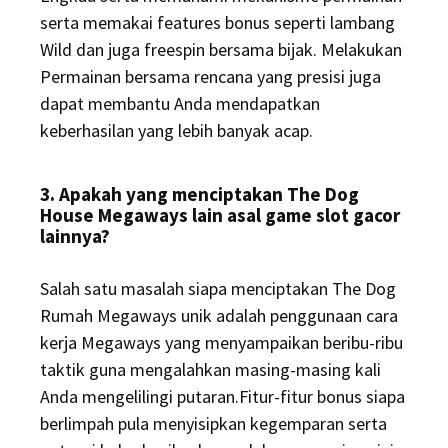
serta memakai features bonus seperti lambang
Wild dan juga freespin bersama bijak. Melakukan
Permainan bersama rencana yang presisi juga
dapat membantu Anda mendapatkan
keberhasilan yang lebih banyak acap.
3. Apakah yang menciptakan The Dog
House Megaways lain asal game slot gacor
lainnya?
Salah satu masalah siapa menciptakan The Dog
Rumah Megaways unik adalah penggunaan cara
kerja Megaways yang menyampaikan beribu-ribu
taktik guna mengalahkan masing-masing kali
Anda mengelilingi putaran.Fitur-fitur bonus siapa
berlimpah pula menyisipkan kegemparan serta