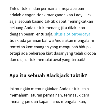
Trik untuk ini dan permainan meja apa pun
adalah dengan tidak mengandalkan Lady Luck
saja. sebuah kasino taktik dapat meningkatkan
peluang Anda untuk menang jika dilakukan
dengan benar.Tentu saja,
situs slot terpercaya
tidak ada jaminan bahwa Anda akan mengalami
rentetan kemenangan yang mengubah hidup –
tetapi ada beberapa kiat dasar yang telah dicoba
dan diuji untuk memulai awal yang terbaik!
Apa itu sebuah Blackjack taktik?
Ini mungkin memungkinkan Anda untuk lebih
memahami aturan permainan, termasuk cara
menang jari dan kapan harus mengalahkan,