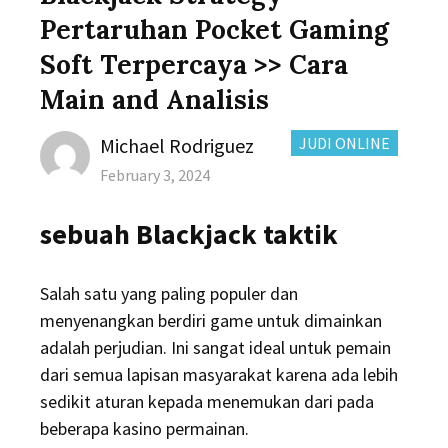
Pertaruhan Pocket Gaming
Soft Terpercaya >> Cara
Main and Analisis
Author
CATEGORIES:
Michael Rodriguez
JUDI ONLINE
Posted
February 3, 2024
on
sebuah Blackjack taktik
Salah satu yang paling populer dan
menyenangkan berdiri game untuk dimainkan
adalah perjudian. Ini sangat ideal untuk pemain
dari semua lapisan masyarakat karena ada lebih
sedikit aturan kepada menemukan dari pada
beberapa kasino permainan.