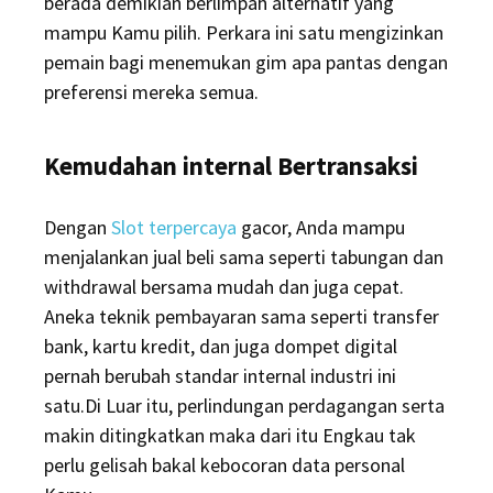
berada demikian berlimpah alternatif yang
mampu Kamu pilih. Perkara ini satu mengizinkan
pemain bagi menemukan gim apa pantas dengan
preferensi mereka semua.
Kemudahan internal Bertransaksi
Dengan
Slot terpercaya
gacor, Anda mampu
menjalankan jual beli sama seperti tabungan dan
withdrawal bersama mudah dan juga cepat.
Aneka teknik pembayaran sama seperti transfer
bank, kartu kredit, dan juga dompet digital
pernah berubah standar internal industri ini
satu.Di Luar itu, perlindungan perdagangan serta
makin ditingkatkan maka dari itu Engkau tak
perlu gelisah bakal kebocoran data personal