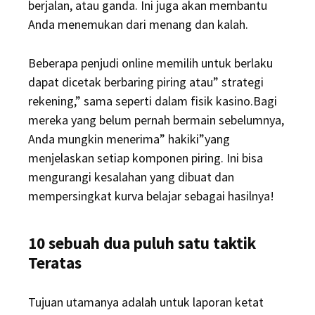
berjalan, atau ganda. Ini juga akan membantu
Anda menemukan dari menang dan kalah.
Beberapa penjudi online memilih untuk berlaku
dapat dicetak berbaring piring atau” strategi
rekening,” sama seperti dalam fisik kasino.Bagi
mereka yang belum pernah bermain sebelumnya,
Anda mungkin menerima” hakiki”yang
menjelaskan setiap komponen piring. Ini bisa
mengurangi kesalahan yang dibuat dan
mempersingkat kurva belajar sebagai hasilnya!
10 sebuah dua puluh satu taktik
Teratas
Tujuan utamanya adalah untuk laporan ketat