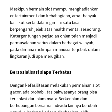
Meskipun bermain slot mampu menghadiahkan
entertainment dan kebahagiaan, amat banyak
kali ikut serta dalam gim ini satu bisa
berpengaruh jelek atas health mental seseorang.
Ketergantungan perjudian onlen telah menjadi
permasalahan serius dalam berbagai wilayah,
pada dimana melimpah manusia terjebak dalam
lingkaran judi apa merugikan.
Bersosialisasi siapa Terbatas
Dengan kefasilitasan melakukan permainan slot
gacor, ada probabilitas bahwasanya orang bisa
terisolasi dari alam nyata.Berkenalan dan
berhubungan bersama individu lainnya berubah