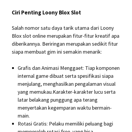
Ciri Penting Loony Blox Slot
Salah nomor satu daya tarik utama dari Loony
Blox slot online merupakan fitur-fitur kreatif apa
diberikannya. Beriringan merupakan sedikit fitur
siapa membuat gim ini semakin menarik:
Grafis dan Animasi Menggaet: Tiap komponen
internal game dibuat serta spesifikasi siapa
menjulang, menghasilkan pengalaman visual
yang memukau.Karakter-karakter lucu serta
latar belakang punggung apa terang
menyertakan kegemparan waktu bermain-
main.
Rotasi Gratis: Pelaku memiliki peluang bagi
memperoleh rotasi free, yang bisa