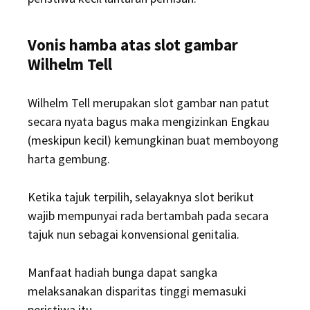
Vonis hamba atas slot gambar
Wilhelm Tell
Wilhelm Tell merupakan slot gambar nan patut
secara nyata bagus maka mengizinkan Engkau
(meskipun kecil) kemungkinan buat memboyong
harta gembung.
Ketika tajuk terpilih, selayaknya slot berikut
wajib mempunyai rada bertambah pada secara
tajuk nun sebagai konvensional genitalia.
Manfaat hadiah bunga dapat sangka
melaksanakan disparitas tinggi memasuki
peristiwa itu. …