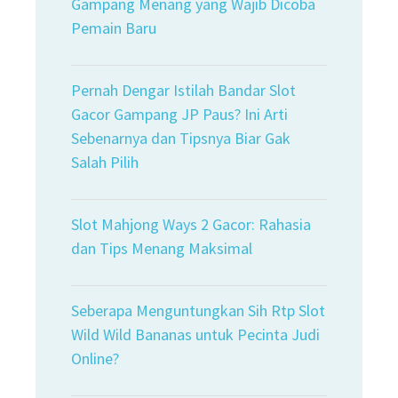
Gampang Menang yang Wajib Dicoba
Pemain Baru
Pernah Dengar Istilah Bandar Slot
Gacor Gampang JP Paus? Ini Arti
Sebenarnya dan Tipsnya Biar Gak
Salah Pilih
Slot Mahjong Ways 2 Gacor: Rahasia
dan Tips Menang Maksimal
Seberapa Menguntungkan Sih Rtp Slot
Wild Wild Bananas untuk Pecinta Judi
Online?