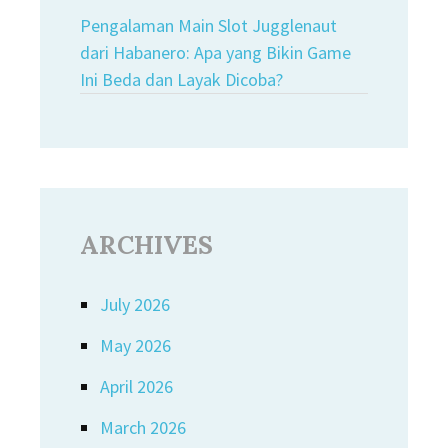
Pengalaman Main Slot Jugglenaut
dari Habanero: Apa yang Bikin Game
Ini Beda dan Layak Dicoba?
ARCHIVES
July 2026
May 2026
April 2026
March 2026