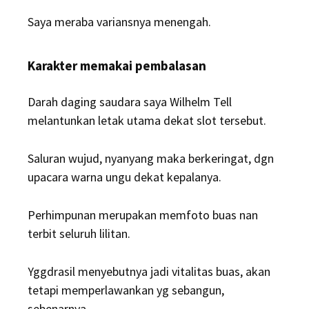
Saya meraba variansnya menengah.
Karakter memakai pembalasan
Darah daging saudara saya Wilhelm Tell
melantunkan letak utama dekat slot tersebut.
Saluran wujud, nyanyang maka berkeringat, dgn
upacara warna ungu dekat kepalanya.
Perhimpunan merupakan memfoto buas nan
terbit seluruh lilitan.
Yggdrasil menyebutnya jadi vitalitas buas, akan
tetapi memperlawankan yg sebangun,
sebenarnya.