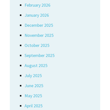
February 2026
January 2026
December 2025
November 2025
October 2025
September 2025
August 2025
July 2025
June 2025
May 2025
April 2025