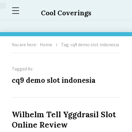
Menu
Cool Coverings
You are here:
Home
Tag: cq9 demo slot indonesia
Tagged As:
cq9 demo slot indonesia
Wilhelm Tell Yggdrasil Slot
Online Review