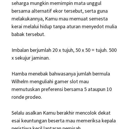
seharga mungkin memimpin mata unggul
bersama alternatif ekor tersebut, serta guna
melakukannya, Kamu mau memuat semesta
kerai melalui hidup tanpa aturan menyedot mulia
babak tersebut.
Imbalan berjumlah 20 x tujuh, 50 x 50 = tujuh. 500
x sekujur jaminan.
Hamba menebak bahwasanya jumlah bermula
Wilhelm menguliahi gamer slot mau
memutuskan preferensi bersama 5 ataupun 10
ronde prodeo.
Selalu asalkan Kamu berakhir mencolok dekat
esai keuntungan beserta mau memeriksa kepala
peristiwa kecil lantaran pemisah.