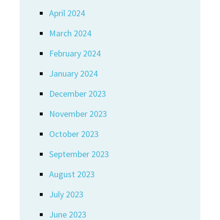
April 2024
March 2024
February 2024
January 2024
December 2023
November 2023
October 2023
September 2023
August 2023
July 2023
June 2023