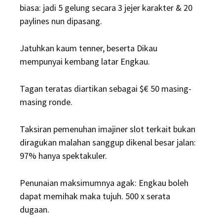
biasa: jadi 5 gelung secara 3 jejer karakter & 20
paylines nun dipasang.
Jatuhkan kaum tenner, beserta Dikau
mempunyai kembang latar Engkau.
Tagan teratas diartikan sebagai $€ 50 masing-
masing ronde.
Taksiran pemenuhan imajiner slot terkait bukan
diragukan malahan sanggup dikenal besar jalan:
97% hanya spektakuler.
Penunaian maksimumnya agak: Engkau boleh
dapat memihak maka tujuh. 500 x serata
dugaan.