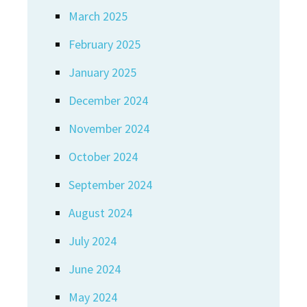
March 2025
February 2025
January 2025
December 2024
November 2024
October 2024
September 2024
August 2024
July 2024
June 2024
May 2024