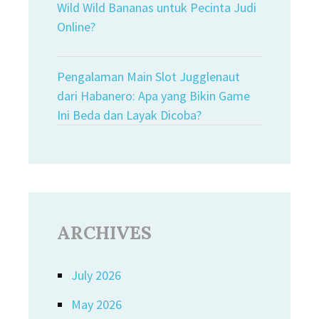
Wild Wild Bananas untuk Pecinta Judi
Online?
Pengalaman Main Slot Jugglenaut
dari Habanero: Apa yang Bikin Game
Ini Beda dan Layak Dicoba?
ARCHIVES
July 2026
May 2026