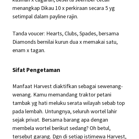
menangkap Dikau 10 x perkiraan secara 5 yg
setimpal dalam payline rajin.
Tanda voucer: Hearts, Clubs, Spades, bersama
Diamonds bernilai kurun dua x memakai satu,
enam x tagan.
Sifat Pengetaman
Manfaat Harvest diaktifkan sebagai sewenang-
wenang. Kamu memandang traktor petani
tambak yg hati meluku serata wilayah sebab top
pada lembah. Untungnya, seluruh wortel lahir
sejak privat. Bersama barang apa dengan
membela wortel berikut sedang? Oh betul,
tersebut garang. Dgn di setiap istimewa Harvest,