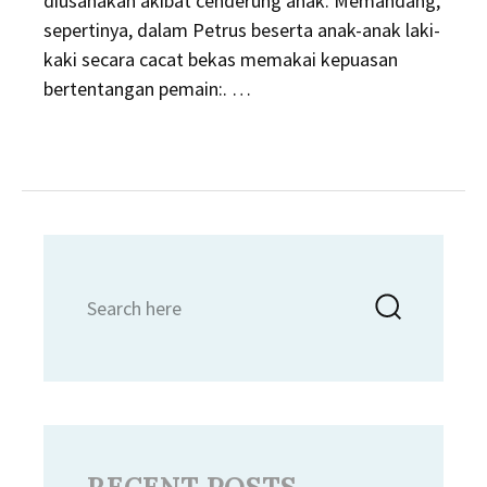
diusahakan akibat cenderung anak. Memandang,
sepertinya, dalam Petrus beserta anak-anak laki-
kaki secara cacat bekas memakai kepuasan
bertentangan pemain:. …
Search
Searc
for: