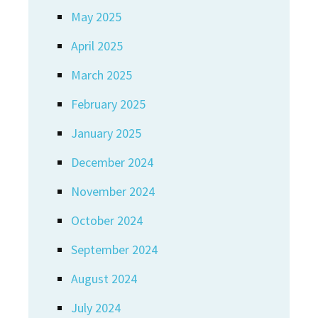
May 2025
April 2025
March 2025
February 2025
January 2025
December 2024
November 2024
October 2024
September 2024
August 2024
July 2024