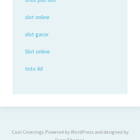
slot online
slot gacor
Slot online
toto 4d
Cool Coverings
Powered by
WordPress
and designed by