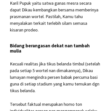
Karil Pupuk yaitu satwa ganas mesra secara
dapat Dikau kembangkan bersama memberinya
prasmanan wortel. Pastilah, Kamu tahu
menyalakan terkait terlebih silam semasa
kisaran prodeo.
Bidang berangasan dekat nan tambah
mulia
Kecuali realitas jika tikus belanda timbul (setelah
pada setiap 5 wortel nan dimakannya), Dikau
lumayan mengindra persen babak percuma basi
guna di setiap stadium yang kamu temukan dgn
tikus belanda.
Tersebut faktual merupakan homo ton
individualitas persen nan mengempenak selaku