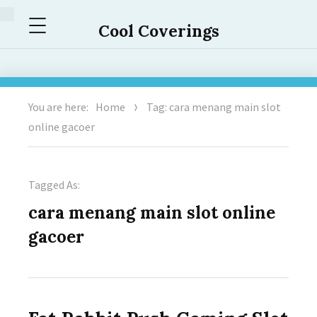
Menu
Cool Coverings
You are here:
Home
Tag: cara menang main slot
online gacoer
Tagged As:
cara menang main slot online
gacoer