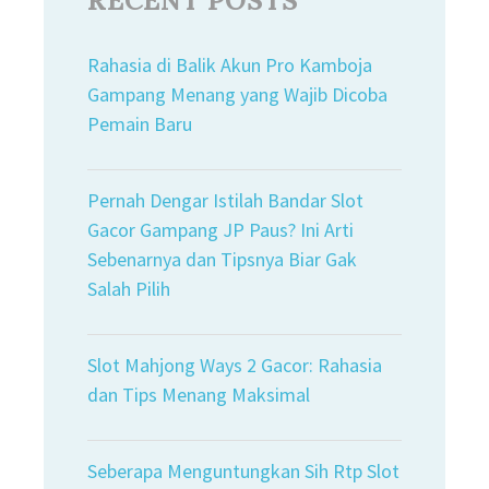
RECENT POSTS
Rahasia di Balik Akun Pro Kamboja
Gampang Menang yang Wajib Dicoba
Pemain Baru
Pernah Dengar Istilah Bandar Slot
Gacor Gampang JP Paus? Ini Arti
Sebenarnya dan Tipsnya Biar Gak
Salah Pilih
Slot Mahjong Ways 2 Gacor: Rahasia
dan Tips Menang Maksimal
Seberapa Menguntungkan Sih Rtp Slot