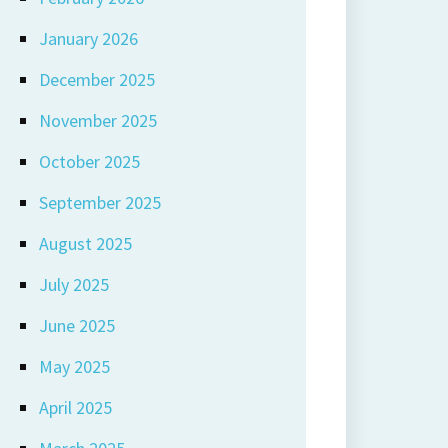
January 2026
December 2025
November 2025
October 2025
September 2025
August 2025
July 2025
June 2025
May 2025
April 2025