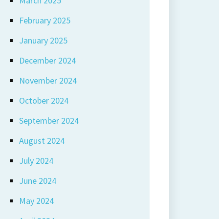
March 2025
February 2025
January 2025
December 2024
November 2024
October 2024
September 2024
August 2024
July 2024
June 2024
May 2024