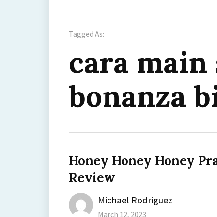
Tagged As:
cara main 
bonanza b
Honey Honey Honey Pra
Review
Author
Michael Rodriguez
Posted
March 12, 2023