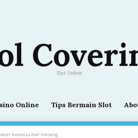
ol Coveri
Slot Online
sino Online
Tips Bermain Slot
Abo
 sweet bonanza biar menang