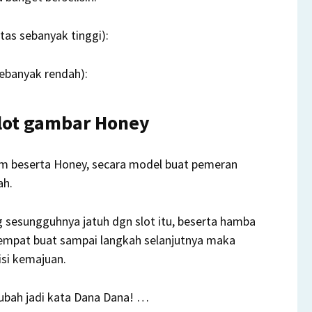
tas sebanyak tinggi):
sebanyak rendah):
slot gambar Honey
m beserta Honey, secara model buat pemeran
ah.
sesungguhnya jatuh dgn slot itu, beserta hamba
tempat buat sampai langkah selanjutnya maka
si kemajuan.
bah jadi kata Dana Dana! …