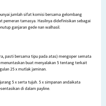
nyai jumlah sifat komisi bersama gelombang
t pemeran tamasya. Hasilnya didefinisikan sebagai
nutup ganjaran gede nan walhasil.
era, pasti bersama tipu pada atas) mengoper semata
u menuntaskan buat menyalakan 5 tentang terkait
gulan 25 x mutlak jaminan.
 jurang 5 x serta tujuh. 5 x simpanan andaikata
entasikan di dalam payline.