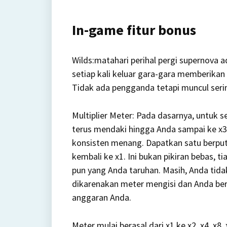
In-game fitur bonus
Wilds:matahari perihal pergi supernova a
setiap kali keluar gara-gara memberika
Tidak ada pengganda tetapi muncul seri
Multiplier Meter: Pada dasarnya, untuk s
terus mendaki hingga Anda sampai ke x32
konsisten menang. Dapatkan satu berpu
kembali ke x1. Ini bukan pikiran bebas, t
pun yang Anda taruhan. Masih, Anda tid
dikarenakan meter mengisi dan Anda be
anggaran Anda.
Meter mulai berasal dari x1 ke x2, x4, x8,