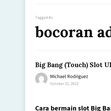
Tagged As:
bocoran a
Big Bang (Touch) Slot U
Author
Michael Rodriguez
Posted
October 31, 2022
on
Cara bermain slot Big Ba