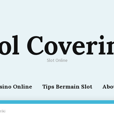
ol Coveri
Slot Online
sino Online
Tips Bermain Slot
Abo
riki