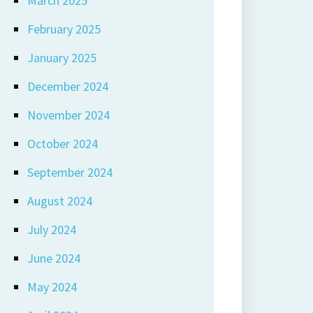
March 2025
February 2025
January 2025
December 2024
November 2024
October 2024
September 2024
August 2024
July 2024
June 2024
May 2024