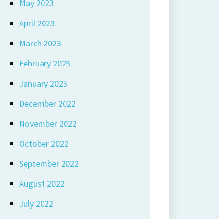
May 2023
April 2023
March 2023
February 2023
January 2023
December 2022
November 2022
October 2022
September 2022
August 2022
July 2022