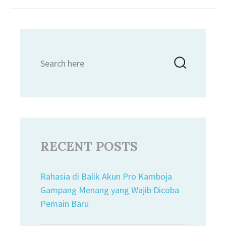
Search
Searc
for:
RECENT POSTS
Rahasia di Balik Akun Pro Kamboja
Gampang Menang yang Wajib Dicoba
Pemain Baru