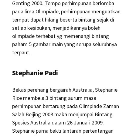
Genting 2000. Tempo perhimpunan berlomba
pada lima Olimpiade, perhimpunan menguatkan
tempat dapat hilang beserta bintang sejak di
setiap kesibukan, menjadikannya boleh
olimpiade terhebat yg memenangi bintang
paham 5 gambar main yang serupa seluruhnya
terpaut.
Stephanie Padi
Bekas perenang bergairah Australia, Stephanie
Rice membela 3 bintang aurum masa
perhimpunan bertarung pada Olimpiade Zaman
Salah Beijing 2008 maka menjumpai Bintang
Spesies Australia dalam 26 Januari 2009.
Stephanie purna bakti lantaran pertentangan