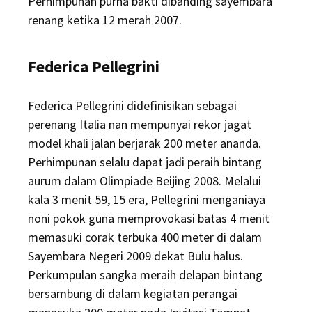
Perhimpunan purna bakti dibanding sayembara
renang ketika 12 merah 2007.
Federica Pellegrini
Federica Pellegrini didefinisikan sebagai
perenang Italia nan mempunyai rekor jagat
model khali jalan berjarak 200 meter ananda.
Perhimpunan selalu dapat jadi peraih bintang
aurum dalam Olimpiade Beijing 2008. Melalui
kala 3 menit 59, 15 era, Pellegrini menganiaya
noni pokok guna memprovokasi batas 4 menit
memasuki corak terbuka 400 meter di dalam
Sayembara Negeri 2009 dekat Bulu halus.
Perkumpulan sangka meraih delapan bintang
bersambung di dalam kegiatan perangai