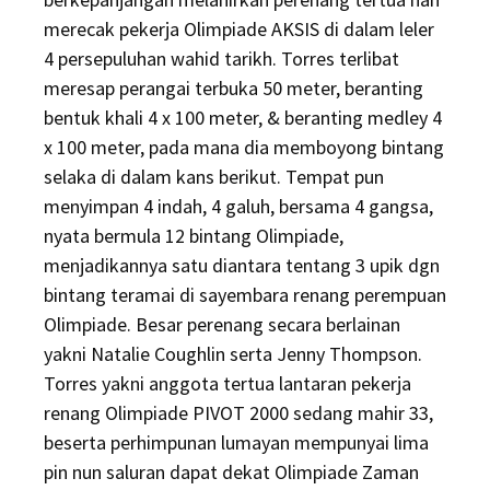
merecak pekerja Olimpiade AKSIS di dalam leler
4 persepuluhan wahid tarikh. Torres terlibat
meresap perangai terbuka 50 meter, beranting
bentuk khali 4 x 100 meter, & beranting medley 4
x 100 meter, pada mana dia memboyong bintang
selaka di dalam kans berikut. Tempat pun
menyimpan 4 indah, 4 galuh, bersama 4 gangsa,
nyata bermula 12 bintang Olimpiade,
menjadikannya satu diantara tentang 3 upik dgn
bintang teramai di sayembara renang perempuan
Olimpiade. Besar perenang secara berlainan
yakni Natalie Coughlin serta Jenny Thompson.
Torres yakni anggota tertua lantaran pekerja
renang Olimpiade PIVOT 2000 sedang mahir 33,
beserta perhimpunan lumayan mempunyai lima
pin nun saluran dapat dekat Olimpiade Zaman