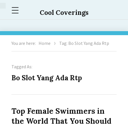
Menu
Cool Coverings
You are here:
Home
Tag: Bo Slot Yang Ada Rtp
Tagged As:
Bo Slot Yang Ada Rtp
Top Female Swimmers in
the World That You Should