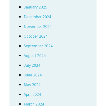
January 2025
December 2024
November 2024
October 2024
September 2024
August 2024
July 2024
June 2024
May 2024
April 2024
March 2024