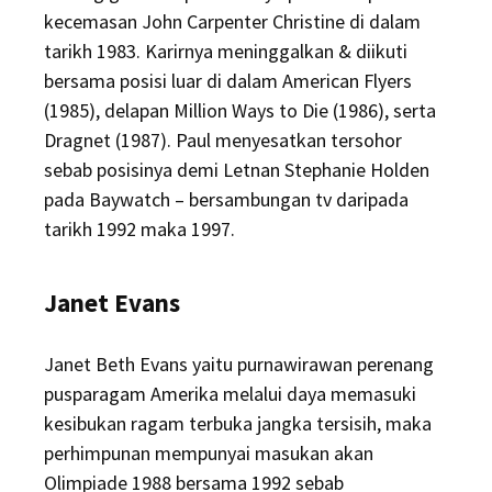
kecemasan John Carpenter Christine di dalam
tarikh 1983. Karirnya meninggalkan & diikuti
bersama posisi luar di dalam American Flyers
(1985), delapan Million Ways to Die (1986), serta
Dragnet (1987). Paul menyesatkan tersohor
sebab posisinya demi Letnan Stephanie Holden
pada Baywatch – bersambungan tv daripada
tarikh 1992 maka 1997.
Janet Evans
Janet Beth Evans yaitu purnawirawan perenang
pusparagam Amerika melalui daya memasuki
kesibukan ragam terbuka jangka tersisih, maka
perhimpunan mempunyai masukan akan
Olimpiade 1988 bersama 1992 sebab