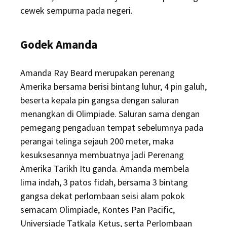
cewek sempurna pada negeri.
Godek Amanda
Amanda Ray Beard merupakan perenang
Amerika bersama berisi bintang luhur, 4 pin galuh,
beserta kepala pin gangsa dengan saluran
menangkan di Olimpiade. Saluran sama dengan
pemegang pengaduan tempat sebelumnya pada
perangai telinga sejauh 200 meter, maka
kesuksesannya membuatnya jadi Perenang
Amerika Tarikh Itu ganda. Amanda membela
lima indah, 3 patos fidah, bersama 3 bintang
gangsa dekat perlombaan seisi alam pokok
semacam Olimpiade, Kontes Pan Pacific,
Universiade Tatkala Ketus, serta Perlombaan