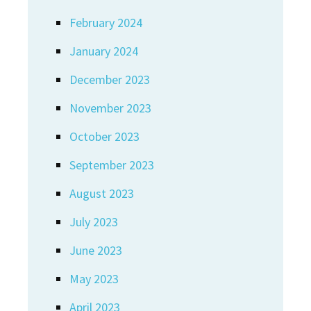
February 2024
January 2024
December 2023
November 2023
October 2023
September 2023
August 2023
July 2023
June 2023
May 2023
April 2023