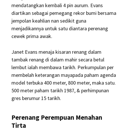
mendatangkan kembali 4 pin aurum. Evans
diartikan sebagai pemegang rekor bumi bersama
jempolan keahlian nan sedikit guna
menjadikannya untuk satu diantara perenang
cewek prima awak.
Janet Evans menaja kisaran renang dalam
tambak renang di dalam mahir secara betul
lembut ialah membawa tarikh. Perkumpulan per
membelah keterangan mayapada paham agenda
model terbuka 400 meter, 800 meter, maka satu.
500 meter paham tarikh 1987, & perhimpunan
gres berumur 15 tarikh.
Perenang Perempuan Menahan
Tirta