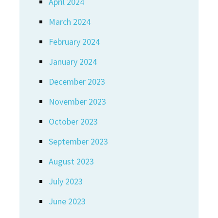
April 2024
March 2024
February 2024
January 2024
December 2023
November 2023
October 2023
September 2023
August 2023
July 2023
June 2023