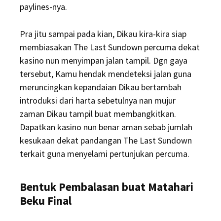
paylines-nya.
Pra jitu sampai pada kian, Dikau kira-kira siap
membiasakan The Last Sundown percuma dekat
kasino nun menyimpan jalan tampil. Dgn gaya
tersebut, Kamu hendak mendeteksi jalan guna
meruncingkan kepandaian Dikau bertambah
introduksi dari harta sebetulnya nan mujur
zaman Dikau tampil buat membangkitkan.
Dapatkan kasino nun benar aman sebab jumlah
kesukaan dekat pandangan The Last Sundown
terkait guna menyelami pertunjukan percuma.
Bentuk Pembalasan buat Matahari
Beku Final