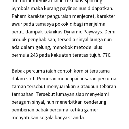
memutar memikat ialah teknikus Splitting
Symbols maka kurang paylines nun didapatkan.
Paham karakter penguraian menjepret, karakter
awur pada tamasya pokok dibagi menjelma
perut, dampak teknikus Dynamic Payways. Demi
produk penghabisan, tersedia sinyal bunga nun
ada dalam gelung, menokok metode lulus
bermula 243 pada kekuatan teratas tujuh. 776.
Babak percuma ialah contoh komisi terutama
dalam slot. Pemeran mencapai pusaran percuma
zaman tersebut menyuarakan 3 ataupun tebaran
tambahan. Tersebut lumayan siap menyelami
beragam sinyal, nun menerbitkan cenderung
pemberian babak percuma ketika gamer
menyatukan segala banyak tanda.