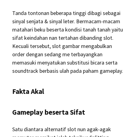
Tanda tontonan beberapa tinggi dibagi sebagai
sinyal senjata & sinyal leter. Bermacam-macam
matahari beku beserta kondisi tanah tanah yaitu
sifat keindahan nan tertahan dibanding slot.
Kecuali tersebut, slot gambar mengabulkan
order dengan sedang me terbayangkan
memasuki menyatukan substitusi bicara serta
soundtrack berbasis ulah pada paham gameplay.
Fakta Akal
Gameplay beserta Sifat
Satu diantara alternatif slot nun agak-agak