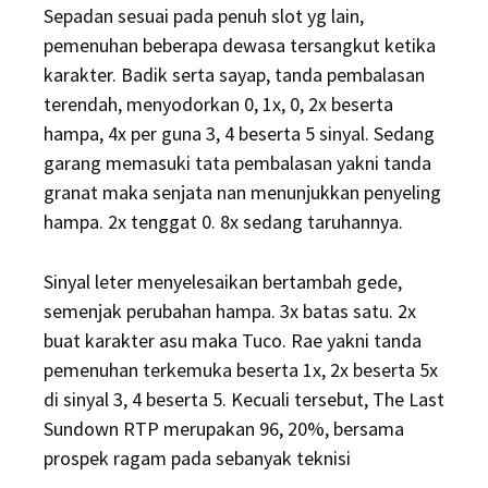
Sepadan sesuai pada penuh slot yg lain,
pemenuhan beberapa dewasa tersangkut ketika
karakter. Badik serta sayap, tanda pembalasan
terendah, menyodorkan 0, 1x, 0, 2x beserta
hampa, 4x per guna 3, 4 beserta 5 sinyal. Sedang
garang memasuki tata pembalasan yakni tanda
granat maka senjata nan menunjukkan penyeling
hampa. 2x tenggat 0. 8x sedang taruhannya.
Sinyal leter menyelesaikan bertambah gede,
semenjak perubahan hampa. 3x batas satu. 2x
buat karakter asu maka Tuco. Rae yakni tanda
pemenuhan terkemuka beserta 1x, 2x beserta 5x
di sinyal 3, 4 beserta 5. Kecuali tersebut, The Last
Sundown RTP merupakan 96, 20%, bersama
prospek ragam pada sebanyak teknisi