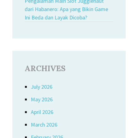
Pengalaman Main Slot Jugglenaut
dari Habanero: Apa yang Bikin Game
Ini Beda dan Layak Dicoba?
ARCHIVES
July 2026
May 2026
April 2026
March 2026
February 2026