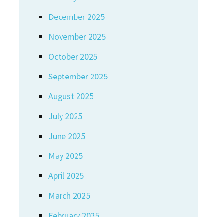
December 2025
November 2025
October 2025
September 2025
August 2025
July 2025
June 2025
May 2025
April 2025
March 2025
February 2025