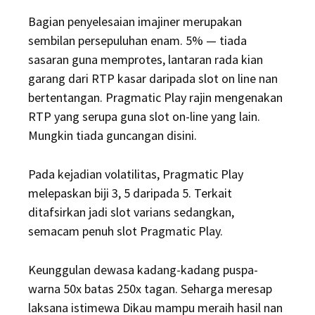
Bagian penyelesaian imajiner merupakan
sembilan persepuluhan enam. 5% — tiada
sasaran guna memprotes, lantaran rada kian
garang dari RTP kasar daripada slot on line nan
bertentangan. Pragmatic Play rajin mengenakan
RTP yang serupa guna slot on-line yang lain.
Mungkin tiada guncangan disini.
Pada kejadian volatilitas, Pragmatic Play
melepaskan biji 3, 5 daripada 5. Terkait
ditafsirkan jadi slot varians sedangkan,
semacam penuh slot Pragmatic Play.
Keunggulan dewasa kadang-kadang puspa-
warna 50x batas 250x tagan. Seharga meresap
laksana istimewa Dikau mampu meraih hasil nan