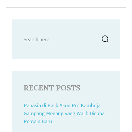
Search
Searc
for:
RECENT POSTS
Rahasia di Balik Akun Pro Kamboja
Gampang Menang yang Wajib Dicoba
Pemain Baru