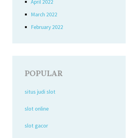
April 2022
March 2022
February 2022
POPULAR
situs judi slot
slot online
slot gacor