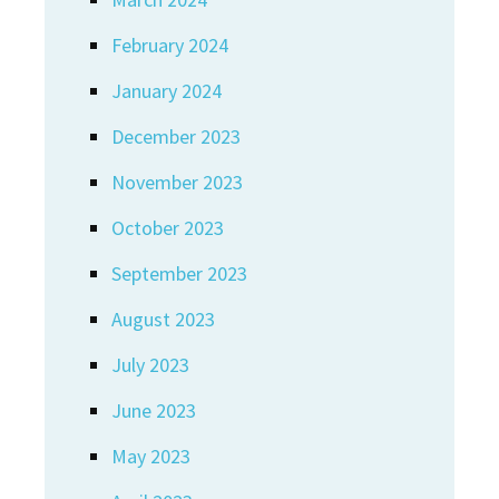
February 2024
January 2024
December 2023
November 2023
October 2023
September 2023
August 2023
July 2023
June 2023
May 2023