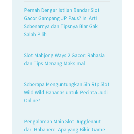
Pernah Dengar Istilah Bandar Slot
Gacor Gampang JP Paus? Ini Arti
Sebenarnya dan Tipsnya Biar Gak
Salah Pilih
Slot Mahjong Ways 2 Gacor: Rahasia
dan Tips Menang Maksimal
Seberapa Menguntungkan Sih Rtp Slot
Wild Wild Bananas untuk Pecinta Judi
Online?
Pengalaman Main Slot Jugglenaut
dari Habanero: Apa yang Bikin Game