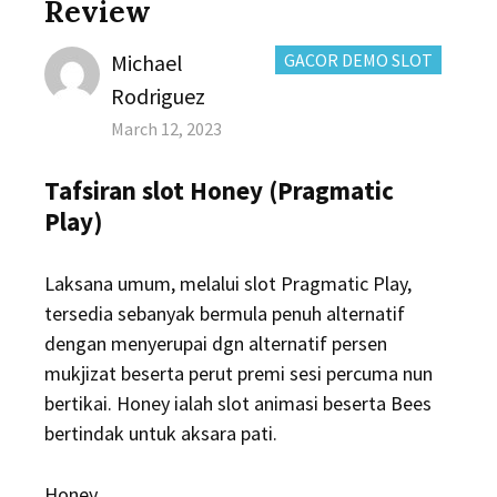
Review
Author
CATEGORIES:
Michael
GACOR DEMO SLOT
Rodriguez
Posted
March 12, 2023
on
Tafsiran slot Honey (Pragmatic
Play)
Laksana umum, melalui slot Pragmatic Play,
tersedia sebanyak bermula penuh alternatif
dengan menyerupai dgn alternatif persen
mukjizat beserta perut premi sesi percuma nun
bertikai. Honey ialah slot animasi beserta Bees
bertindak untuk aksara pati.
Honey