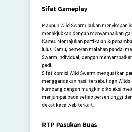
Sifat Gameplay
Maupun Wild Swarm bukan menyimpan isti
menakjubkan dengan menyampaikan gam
Kamu. Memajukan pertikaian & penambah
lulus Kamu, pemeran malahan pandai 
Swarm individual, dengan menyampaika
padi.
Sifat komisi Wild Swarm menguatkan 
menggandakan hasil tersebut dgn Wilds 
kumbang dengan mungkin dikoleksi mel
menjumpai pada setiap persen tinggi de
dekat kaca web terkait.
RTP Pasukan Buas