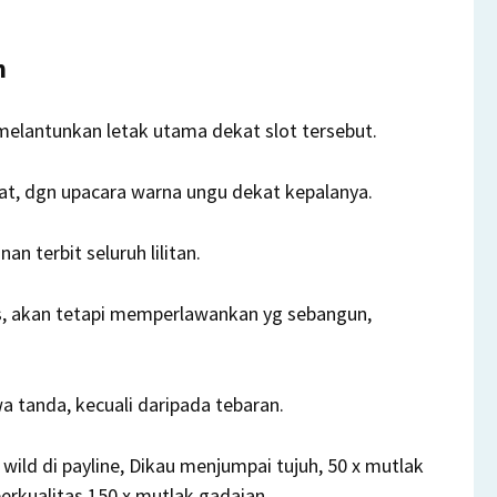
n
melantunkan letak utama dekat slot tersebut.
at, dgn upacara warna ungu dekat kepalanya.
 terbit seluruh lilitan.
as, akan tetapi memperlawankan yg sebangun,
a tanda, kecuali daripada tebaran.
ild di payline, Dikau menjumpai tujuh, 50 x mutlak
berkualitas 150 x mutlak gadaian.