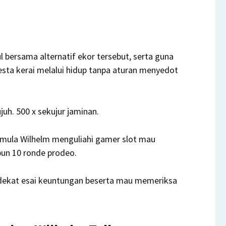
ersama alternatif ekor tersebut, serta guna
a kerai melalui hidup tanpa aturan menyedot
juh. 500 x sekujur jaminan.
ula Wilhelm menguliahi gamer slot mau
un 10 ronde prodeo.
 dekat esai keuntungan beserta mau memeriksa