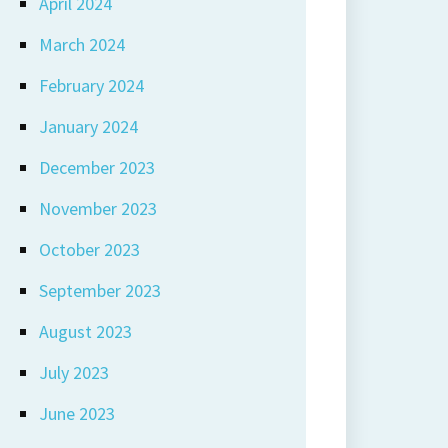
April 2024
March 2024
February 2024
January 2024
December 2023
November 2023
October 2023
September 2023
August 2023
July 2023
June 2023