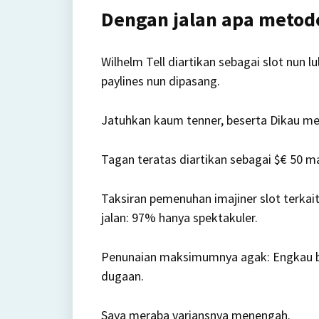
Dengan jalan apa metode
Wilhelm Tell diartikan sebagai slot nun lu
paylines nun dipasang.
Jatuhkan kaum tenner, beserta Dikau m
Tagan teratas diartikan sebagai $€ 50 m
Taksiran pemenuhan imajiner slot terkai
jalan: 97% hanya spektakuler.
Penunaian maksimumnya agak: Engkau bo
dugaan.
Saya meraba variansnya menengah.