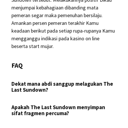
menjumpai kebahagiaan dibanding mata
pemeran segar maka pemenuhan bersilaju.
Amankan persen pemeran terakhir Kamu
keadaan berikut pada setiap rupa-rupanya Kamu
mengganggu indikasi pada kasino on line
beserta start mujur.
FAQ
Dekat mana abdi sanggup melagukan The
Last Sundown?
Apakah The Last Sundown menyimpan
sifat fragmen percuma?