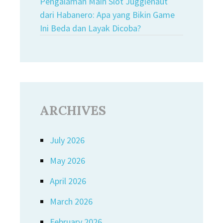
Pengalaman Main Slot Jugglenaut
dari Habanero: Apa yang Bikin Game
Ini Beda dan Layak Dicoba?
ARCHIVES
July 2026
May 2026
April 2026
March 2026
February 2026