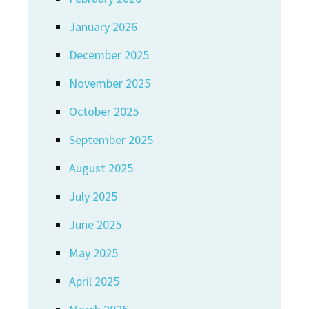
January 2026
December 2025
November 2025
October 2025
September 2025
August 2025
July 2025
June 2025
May 2025
April 2025