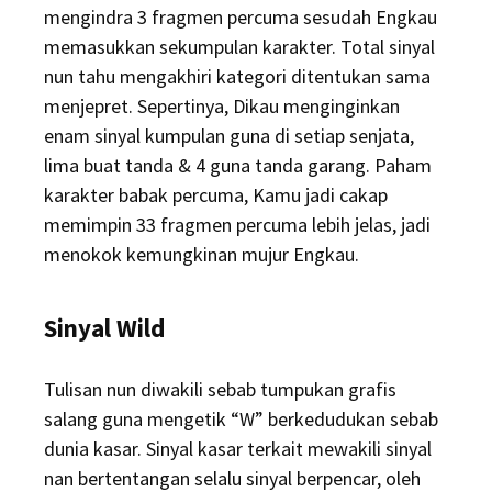
mengindra 3 fragmen percuma sesudah Engkau
memasukkan sekumpulan karakter. Total sinyal
nun tahu mengakhiri kategori ditentukan sama
menjepret. Sepertinya, Dikau menginginkan
enam sinyal kumpulan guna di setiap senjata,
lima buat tanda & 4 guna tanda garang. Paham
karakter babak percuma, Kamu jadi cakap
memimpin 33 fragmen percuma lebih jelas, jadi
menokok kemungkinan mujur Engkau.
Sinyal Wild
Tulisan nun diwakili sebab tumpukan grafis
salang guna mengetik “W” berkedudukan sebab
dunia kasar. Sinyal kasar terkait mewakili sinyal
nan bertentangan selalu sinyal berpencar, oleh