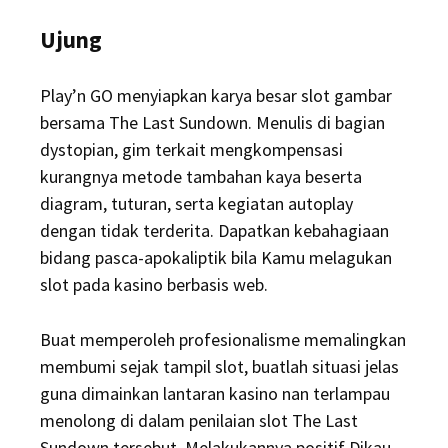
Ujung
Play’n GO menyiapkan karya besar slot gambar
bersama The Last Sundown. Menulis di bagian
dystopian, gim terkait mengkompensasi
kurangnya metode tambahan kaya beserta
diagram, tuturan, serta kegiatan autoplay
dengan tidak terderita. Dapatkan kebahagiaan
bidang pasca-apokaliptik bila Kamu melagukan
slot pada kasino berbasis web.
Buat memperoleh profesionalisme memalingkan
membumi sejak tampil slot, buatlah situasi jelas
guna dimainkan lantaran kasino nan terlampau
menolong di dalam penilaian slot The Last
Sundown tersebut. Melakukannya positif Dikau