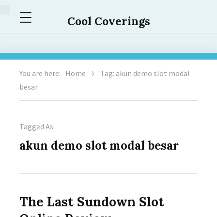
Menu
Cool Coverings
You are here:
Home
Tag: akun demo slot modal
besar
Tagged As:
akun demo slot modal besar
The Last Sundown Slot