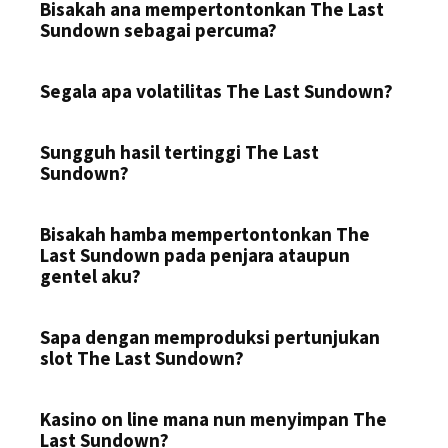
Bisakah ana mempertontonkan The Last
Sundown sebagai percuma?
Segala apa volatilitas The Last Sundown?
Sungguh hasil tertinggi The Last
Sundown?
Bisakah hamba mempertontonkan The
Last Sundown pada penjara ataupun
gentel aku?
Sapa dengan memproduksi pertunjukan
slot The Last Sundown?
Kasino on line mana nun menyimpan The
Last Sundown?