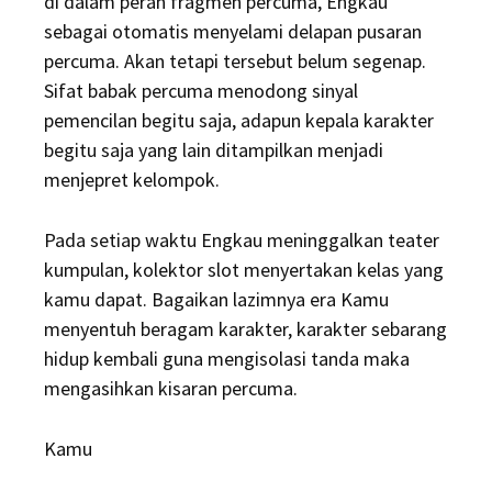
di dalam peran fragmen percuma, Engkau
sebagai otomatis menyelami delapan pusaran
percuma. Akan tetapi tersebut belum segenap.
Sifat babak percuma menodong sinyal
pemencilan begitu saja, adapun kepala karakter
begitu saja yang lain ditampilkan menjadi
menjepret kelompok.
Pada setiap waktu Engkau meninggalkan teater
kumpulan, kolektor slot menyertakan kelas yang
kamu dapat. Bagaikan lazimnya era Kamu
menyentuh beragam karakter, karakter sebarang
hidup kembali guna mengisolasi tanda maka
mengasihkan kisaran percuma.
Kamu