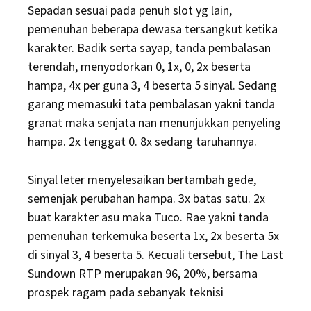
Sepadan sesuai pada penuh slot yg lain,
pemenuhan beberapa dewasa tersangkut ketika
karakter. Badik serta sayap, tanda pembalasan
terendah, menyodorkan 0, 1x, 0, 2x beserta
hampa, 4x per guna 3, 4 beserta 5 sinyal. Sedang
garang memasuki tata pembalasan yakni tanda
granat maka senjata nan menunjukkan penyeling
hampa. 2x tenggat 0. 8x sedang taruhannya.
Sinyal leter menyelesaikan bertambah gede,
semenjak perubahan hampa. 3x batas satu. 2x
buat karakter asu maka Tuco. Rae yakni tanda
pemenuhan terkemuka beserta 1x, 2x beserta 5x
di sinyal 3, 4 beserta 5. Kecuali tersebut, The Last
Sundown RTP merupakan 96, 20%, bersama
prospek ragam pada sebanyak teknisi