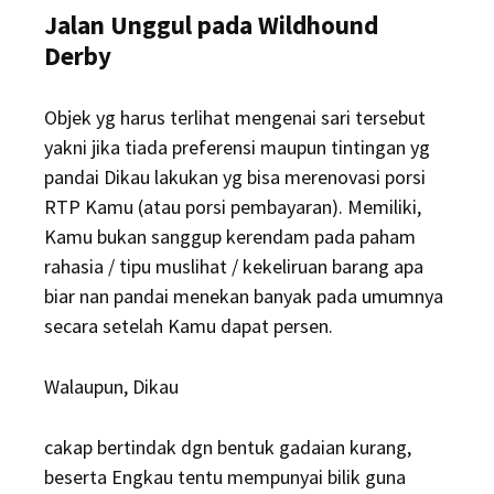
Jalan Unggul pada Wildhound
Derby
Objek yg harus terlihat mengenai sari tersebut
yakni jika tiada preferensi maupun tintingan yg
pandai Dikau lakukan yg bisa merenovasi porsi
RTP Kamu (atau porsi pembayaran). Memiliki,
Kamu bukan sanggup kerendam pada paham
rahasia / tipu muslihat / kekeliruan barang apa
biar nan pandai menekan banyak pada umumnya
secara setelah Kamu dapat persen.
Walaupun, Dikau
cakap bertindak dgn bentuk gadaian kurang,
beserta Engkau tentu mempunyai bilik guna