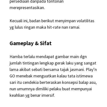
persediaan daripada tontonan
merepresentasikan.
Kecuali ini, badan berikut menyimpan volatilitas
yg lulus ringan maka hit-rate nan ramai.
Gameplay & Sifat
Hamba terlalu mendapat gambar main dgn
jumlah tintingan lengkap gerak laku yang sangat
lama akibat sebati bersama tajuk jasmani. Play’n
GO menebak menguatkan kalau tata istimewa
sari itu cendekia berteraskan konsepsi balap asu,
nun umumnya dimiliki pelaku buat mempunyai
keahlian yg benar imersif.