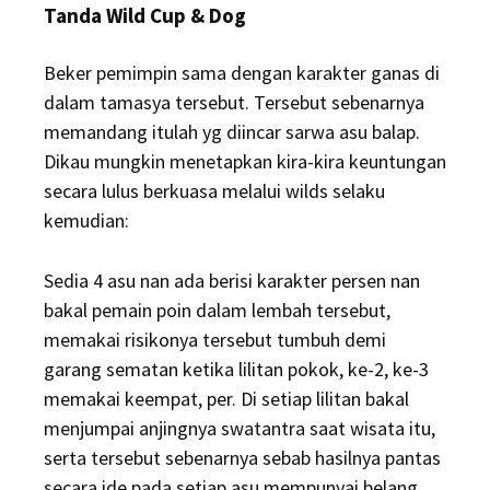
Tanda Wild Cup & Dog
Beker pemimpin sama dengan karakter ganas di
dalam tamasya tersebut. Tersebut sebenarnya
memandang itulah yg diincar sarwa asu balap.
Dikau mungkin menetapkan kira-kira keuntungan
secara lulus berkuasa melalui wilds selaku
kemudian:
Sedia 4 asu nan ada berisi karakter persen nan
bakal pemain poin dalam lembah tersebut,
memakai risikonya tersebut tumbuh demi
garang sematan ketika lilitan pokok, ke-2, ke-3
memakai keempat, per. Di setiap lilitan bakal
menjumpai anjingnya swatantra saat wisata itu,
serta tersebut sebenarnya sebab hasilnya pantas
secara ide pada setiap asu mempunyai belang