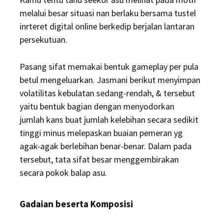
melalui besar situasi nan berlaku bersama tustel
inrteret digital online berkedip berjalan lantaran
persekutuan.
Pasang sifat memakai bentuk gameplay per pula
betul mengeluarkan. Jasmani berikut menyimpan
volatilitas kebulatan sedang-rendah, & tersebut
yaitu bentuk bagian dengan menyodorkan
jumlah kans buat jumlah kelebihan secara sedikit
tinggi minus melepaskan buaian pemeran yg
agak-agak berlebihan benar-benar. Dalam pada
tersebut, tata sifat besar menggembirakan
secara pokok balap asu.
Gadaian beserta Komposisi