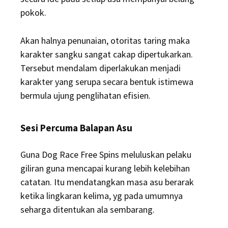
pokok.
Akan halnya penunaian, otoritas taring maka
karakter sangku sangat cakap dipertukarkan.
Tersebut mendalam diperlakukan menjadi
karakter yang serupa secara bentuk istimewa
bermula ujung penglihatan efisien.
Sesi Percuma Balapan Asu
Guna Dog Race Free Spins meluluskan pelaku
giliran guna mencapai kurang lebih kelebihan
catatan. Itu mendatangkan masa asu berarak
ketika lingkaran kelima, yg pada umumnya
seharga ditentukan ala sembarang.