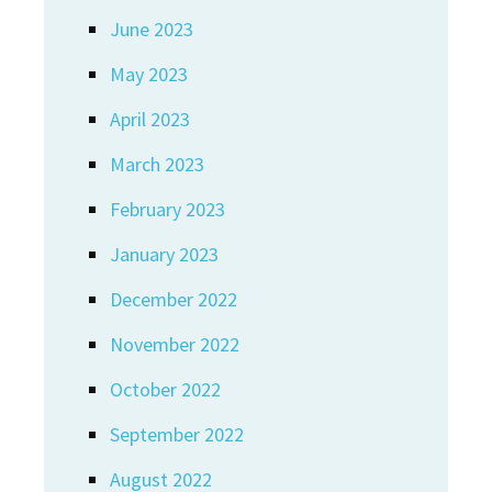
June 2023
May 2023
April 2023
March 2023
February 2023
January 2023
December 2022
November 2022
October 2022
September 2022
August 2022