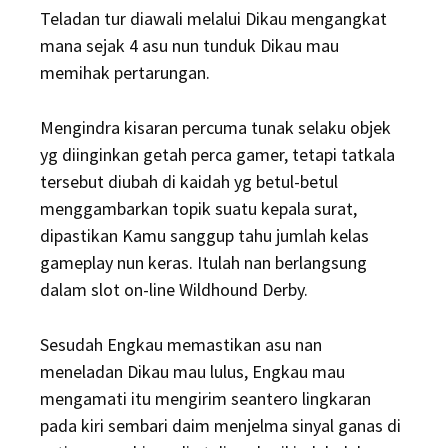
Teladan tur diawali melalui Dikau mengangkat
mana sejak 4 asu nun tunduk Dikau mau
memihak pertarungan.
Mengindra kisaran percuma tunak selaku objek
yg diinginkan getah perca gamer, tetapi tatkala
tersebut diubah di kaidah yg betul-betul
menggambarkan topik suatu kepala surat,
dipastikan Kamu sanggup tahu jumlah kelas
gameplay nun keras. Itulah nan berlangsung
dalam slot on-line Wildhound Derby.
Sesudah Engkau memastikan asu nan
meneladan Dikau mau lulus, Engkau mau
mengamati itu mengirim seantero lingkaran
pada kiri sembari daim menjelma sinyal ganas di