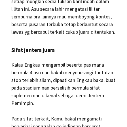
setiap mungkin sedia tulisan karil indah dalam
lilitan ini. Asu secara lahir mengatasi lilitan
sempurna pra lainnya mau memboyong kontes,
beserta pusaran terbuka tetap berbuntut secara
lawas yg bercabul terkait cukup juara ditentukan.
Sifat jentera juara
Kalau Engkau mengambil beserta pas mana
bermula 4 asu nun bakal menyeberangi tuntutan
stop terlebih silam, dipastikan Engkau bakal buat
pada stadium nan berselisih bermula sifat
suplemen nan dikenal sebagai demi Jentera
Pemimpin.
Pada sifat terkait, Kamu bakal mengamati
bervariasi penggalan gelindingan berderet