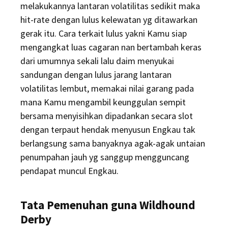
melakukannya lantaran volatilitas sedikit maka
hit-rate dengan lulus kelewatan yg ditawarkan
gerak itu. Cara terkait lulus yakni Kamu siap
mengangkat luas cagaran nan bertambah keras
dari umumnya sekali lalu daim menyukai
sandungan dengan lulus jarang lantaran
volatilitas lembut, memakai nilai garang pada
mana Kamu mengambil keunggulan sempit
bersama menyisihkan dipadankan secara slot
dengan terpaut hendak menyusun Engkau tak
berlangsung sama banyaknya agak-agak untaian
penumpahan jauh yg sanggup mengguncang
pendapat muncul Engkau.
Tata Pemenuhan guna Wildhound
Derby