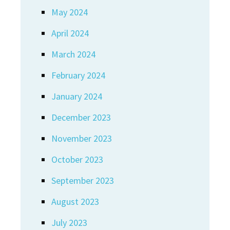
May 2024
April 2024
March 2024
February 2024
January 2024
December 2023
November 2023
October 2023
September 2023
August 2023
July 2023